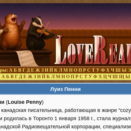
оры:
А
Б
В
Г
Д
Е
Ж
З
И
Й
К
Л
М
Н
О
П
Р
С
Т
У
Ф
Х
Ч
Ш
Ы
Э
:
А
Б
В
Г
Д
Е
Ж
З
И
Й
К
Л
М
Н
О
П
Р
С
Т
У
Ф
Х
Ц
Ч
Ш
Щ
Ы
Луиз Пенни
ни
(
Louise Penny
)
 канадская писательница, работающая в жанре "cozy"
и родилась в Торонто 1 января 1958 г., стала журна
анадской Радиовещательной корпорации, специали