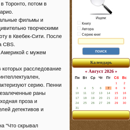
в Торонто, потом в
арио.
Ищем:
тальные фильмы и
Книгу
дивительно творческими
Автора
Серию книг
оту в Квебек-Сити. После
а CBS.
с Америкой с мужем
Календарь
в которых расследование
« Август 2026 »
интеллектуален,
Пн
Вт
Ср
Чт
Пт
Сб
Вс
1
2
рактеризуют серию. Пенни
3
4
5
6
7
8
9
незалеченные раны
10
11
12
13
14
15
16
17
18
19
20
21
22
23
ходная проза и
24
25
26
27
28
29
30
31
елей детективов и
на "Что скрывал