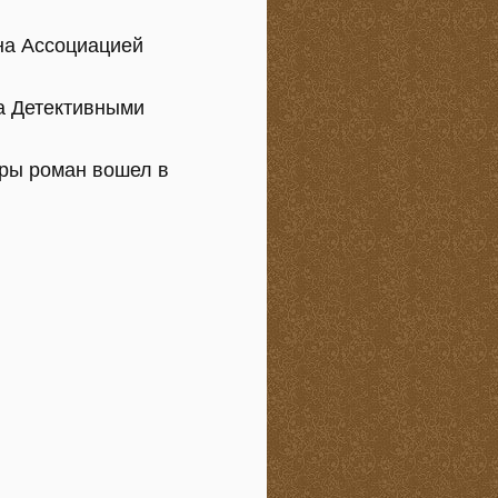
на Ассоциацией
на Детективными
уры роман вошел в