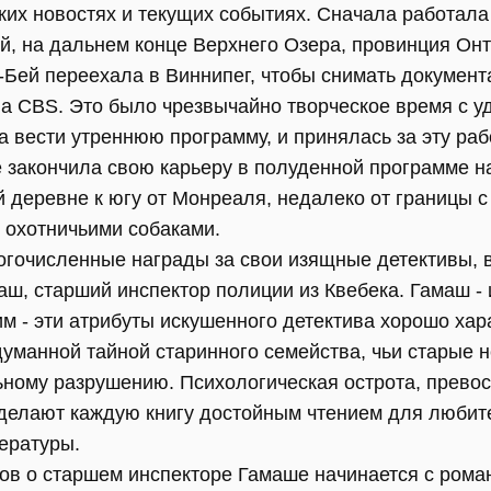
ких новостях и текущих событиях. Сначала работала 
й, на дальнем конце Верхнего Озера, провинция Онт
-Бей переехала в Виннипег, чтобы снимать докумен
на CBS. Это было чрезвычайно творческое время с у
 вести утреннюю программу, и принялась за эту раб
е закончила свою карьеру в полуденной программе н
й деревне к югу от Монреаля, недалеко от границы 
 охотничьими собаками.
гочисленные награды за свои изящные детективы, 
ш, старший инспектор полиции из Квебека. Гамаш - 
м - эти атрибуты искушенного детектива хорошо ха
уманной тайной старинного семейства, чьи старые 
ьному разрушению. Психологическая острота, превос
 делают каждую книгу достойным чтением для любит
ературы.
вов о старшем инспекторе Гамаше начинается с рома