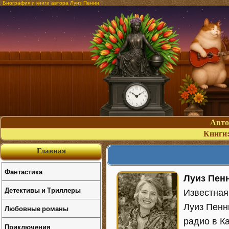
Биография и книги автора Луиз Пенни
Авт
Книги
Главная
Фантастика
Луиз Пен
Детективы и Триллеры
Известная
Луиз Пенн
Любовные романы
радио в К
Приключения