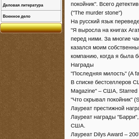
покойник". Всего детектив
Деловая литература
("The murder stone")
Военное дело
На русский язык переведе
"Я выросла на книгах Ага
перед ними. За многие ча
казался моим собственны
компанию, когда я была б
Награды
"Последняя милость" (A fat
В списке бестселлеров СШ
Magazine" – США, Starred R
"Что скрывал покойник" (Stil
Лауреат престижной нагр
Лауреат награды "Барри",
США.
Лауреат Dilys Award – 2