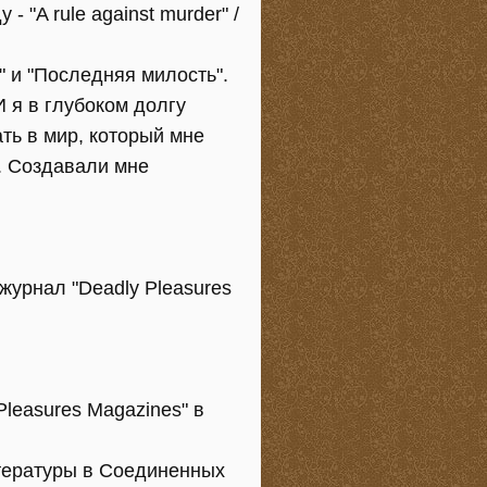
 "A rule against murder" /
" и "Последняя милость".
И я в глубоком долгу
ть в мир, который мне
. Создавали мне
журнал "Deadly Pleasures
Pleasures Magazines" в
итературы в Соединенных