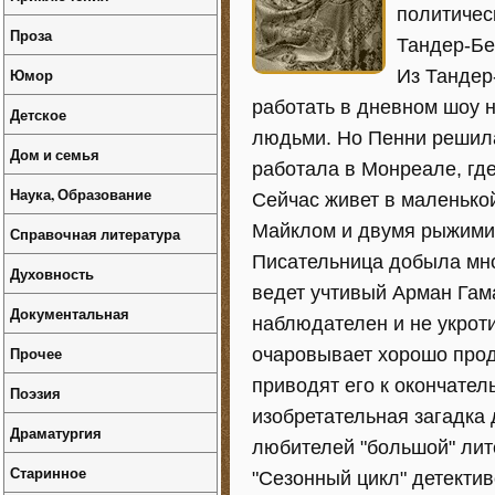
политичес
Проза
Тандер-Бе
Юмор
Из Тандер
работать в дневном шоу 
Детское
людьми. Но Пенни решила
Дом и семья
работала в Монреале, гд
Наука, Образование
Сейчас живет в маленько
Майклом и двумя рыжими
Справочная литература
Писательница добыла мно
Духовность
ведет учтивый Арман Гама
Документальная
наблюдателен и не укроти
Прочее
очаровывает хорошо прод
приводят его к окончател
Поэзия
изобретательная загадка
Драматургия
любителей "большой" лит
Старинное
"Сезонный цикл" детекти