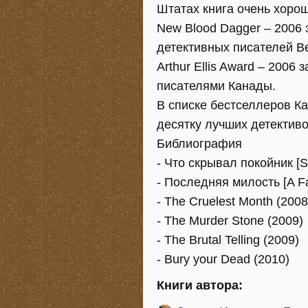
Штатах книга очень хорош
New Blood Dagger – 2006
детективных писателей В
Arthur Ellis Award – 200
писателями Канады.
В списке бестселлеров К
десятку лучших детективов
Библиография
- Что скрывал покойник [Sti
- Последняя милость [A Fa
- The Cruelest Month (2008
- The Murder Stone (2009)
- The Brutal Telling (2009)
- Bury your Dead (2010)
Книги автора: