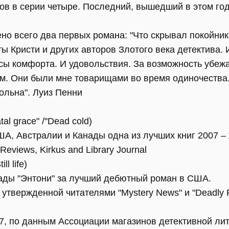
ов в серии четыре. Последний, вышедший в этом году -
но всего два первых романа: "Что скрывал покойник
ты Кристи и других авторов Злотого века детектива. 
сы комфорта. И удовольствия. За возможность убежа
м. Они были мне товарищами во время одиночества
ольна". Луиз Пенни
al grace" /"Dead cold)
А, Австралии и Канады одна из лучших книг 2007 – 
eviews, Kirkus and Library Journal
l life)
ады "Энтони" за лучший дебютный роман в США.
 утвержденной читателями "Mystery News" и "Deadly 
007, по данным Ассоциации магазинов детективной л