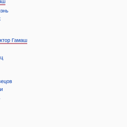
аш
изнь
к
ктор Гамаш
яц
вецов
ти
а