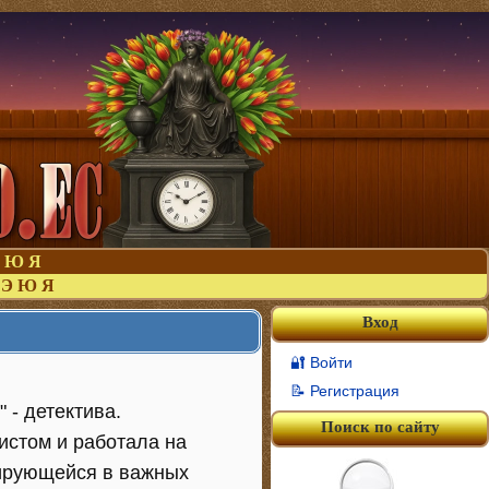
Ю
Я
Э
Ю
Я
Вход
🔐 Войти
📝 Регистрация
 - детектива.
Поиск по сайту
листом и работала на
зирующейся в важных