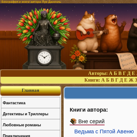
Биография и книги автора Луи Даниэль
Авторы:
А
Б
В
Г
Д
Е
Книги:
А
Б
В
Г
Д
Е
Ж
Главная
Фантастика
Книги автора:
Детективы и Триллеры
Вне серий
Любовные романы
Ведьма с Пятой Авеню
Приключения