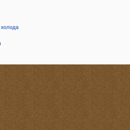
 холода
и