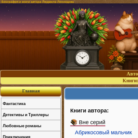
Биография и книги автора Людмила Леонидова
Авт
Книги
Главная
Фантастика
Книги автора:
Детективы и Триллеры
Вне серий
Любовные романы
Абрикосовый мальчик
Приключения