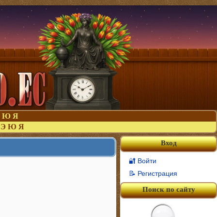
Ю
Я
Э
Ю
Я
Вход
🔐 Войти
📝 Регистрация
Поиск по сайту