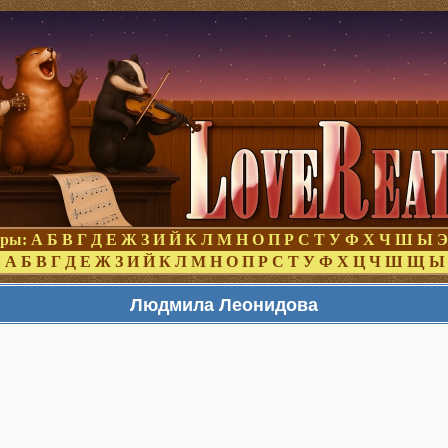
оры:
А
Б
В
Г
Д
Е
Ж
З
И
Й
К
Л
М
Н
О
П
Р
С
Т
У
Ф
Х
Ч
Ш
Ы
Э
:
А
Б
В
Г
Д
Е
Ж
З
И
Й
К
Л
М
Н
О
П
Р
С
Т
У
Ф
Х
Ц
Ч
Ш
Щ
Ы
Людмила Леонидова