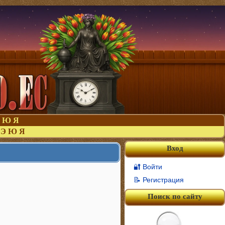
Ю
Я
Э
Ю
Я
Вход
🔐 Войти
📝 Регистрация
Поиск по сайту