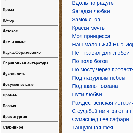
Вдоль по радуге
Проза
Загадки любви
Замок снов
Юмор
Краски мечты
Детское
Моя принцесса
Дом и семья
Наш маленький Нью-Йо
Наука, Образование
Нет правил для любви
По воле богов
Справочная литература
По мосту через пропаст
Духовность
Под лазурным небом
Документальная
Под шепот океана
Пути любви
Прочее
Рождественская истори
Поэзия
С судьбой не играют в 
Драматургия
Сумасшедшее сафари
Старинное
Танцующая фея