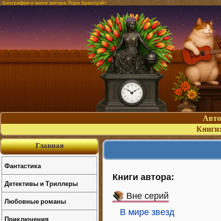
Биография и книги автора Лора Брантуэйт
Авт
Книги
Главная
Фантастика
Книги автора:
Детективы и Триллеры
Вне серий
Любовные романы
В мире звезд
Приключения