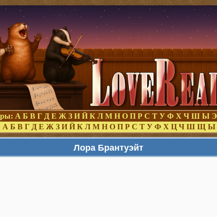
оры:
А
Б
В
Г
Д
Е
Ж
З
И
Й
К
Л
М
Н
О
П
Р
С
Т
У
Ф
Х
Ч
Ш
Ы
Э
:
А
Б
В
Г
Д
Е
Ж
З
И
Й
К
Л
М
Н
О
П
Р
С
Т
У
Ф
Х
Ц
Ч
Ш
Щ
Ы
Лора Брантуэйт