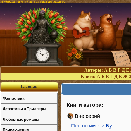
Биография и книги автора Лиза Дж Эдвардс
Авторы:
А
Б
В
Г
Д
Е
Книги:
А
Б
В
Г
Д
Е
Ж
Главная
Фантастика
Книги автора:
Детективы и Триллеры
Вне серий
Любовные романы
Пес по имени Бу
Приключения