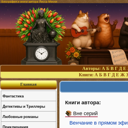
Биография и книги автора Лисса Мэнли
Авторы:
А
Б
В
Г
Д
Е
Книги:
А
Б
В
Г
Д
Е
Ж
Главная
Фантастика
Книги автора:
Детективы и Триллеры
Вне серий
Любовные романы
Венчание в прямом эфи
Приключения