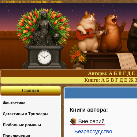
Биография и книги автора Линн Эриксон
Авторы:
А
Б
В
Г
Д
Е
Книги:
А
Б
В
Г
Д
Е
Ж
Главная
Фантастика
Книги автора:
Детективы и Триллеры
Вне серий
Любовные романы
Безрассудство
Приключения