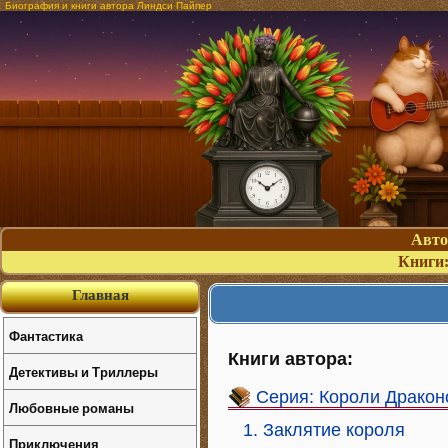
Биография и книги автора Линдси Пайпер
Авт
Книги
Главная
Фантастика
Книги автора:
Детективы и Триллеры
Серия: Короли Дракон
Любовные романы
1. Заклятие короля
Приключения