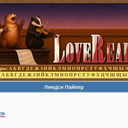
оры:
А
Б
В
Г
Д
Е
Ж
З
И
Й
К
Л
М
Н
О
П
Р
С
Т
У
Ф
Х
Ч
Ш
Ы
Э
:
А
Б
В
Г
Д
Е
Ж
З
И
Й
К
Л
М
Н
О
П
Р
С
Т
У
Ф
Х
Ц
Ч
Ш
Щ
Ы
Линдси Пайпер
ов