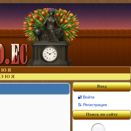
Ю
Я
Э
Ю
Я
Вход
🔐 Войти
📝 Регистрация
Поиск по сайту