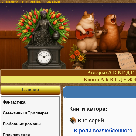
Биография и книги автора Линда Брукс
Авторы:
А
Б
В
Г
Д
Е
Книги:
А
Б
В
Г
Д
Е
Ж
Главная
Фантастика
Книги автора:
Детективы и Триллеры
Вне серий
Любовные романы
В роли возлюбленного
Приключения