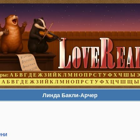
оры:
А
Б
В
Г
Д
Е
Ж
З
И
Й
К
Л
М
Н
О
П
Р
С
Т
У
Ф
Х
Ч
Ш
Ы
Э
:
А
Б
В
Г
Д
Е
Ж
З
И
Й
К
Л
М
Н
О
П
Р
С
Т
У
Ф
Х
Ц
Ч
Ш
Щ
Ы
Линда Бакли-Арчер
ени