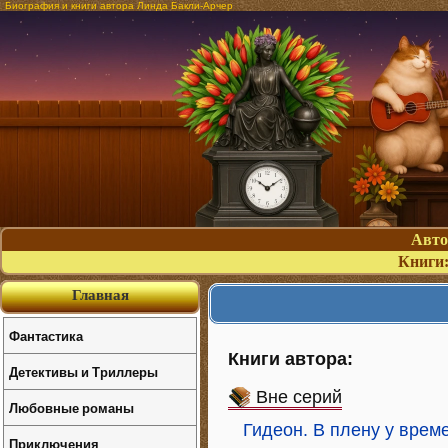
Биография и книги автора Линда Бакли-Арчер
Авт
Книги
Главная
Фантастика
Книги автора:
Детективы и Триллеры
Вне серий
Любовные романы
Гидеон. В плену у врем
Приключения