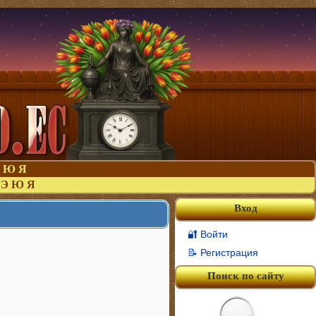
Ю
Я
Э
Ю
Я
Вход
🔐 Войти
📝 Регистрация
Поиск по сайту