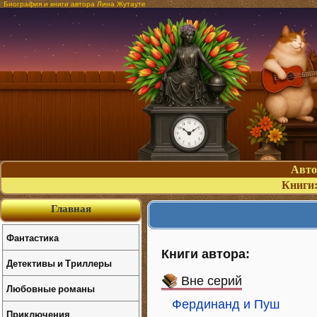
Биография и книги автора Лина Жутауте
Авт
Книги
Главная
Фантастика
Книги автора:
Детективы и Триллеры
Вне серий
Любовные романы
Фердинанд и Пуш
Приключения