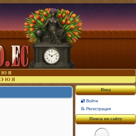
Ю
Я
Э
Ю
Я
Вход
🔐 Войти
📝 Регистрация
Поиск по сайту