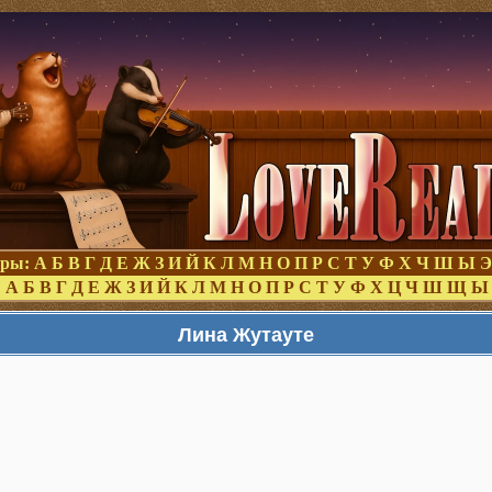
оры:
А
Б
В
Г
Д
Е
Ж
З
И
Й
К
Л
М
Н
О
П
Р
С
Т
У
Ф
Х
Ч
Ш
Ы
Э
:
А
Б
В
Г
Д
Е
Ж
З
И
Й
К
Л
М
Н
О
П
Р
С
Т
У
Ф
Х
Ц
Ч
Ш
Щ
Ы
Лина Жутауте