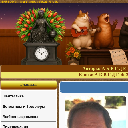
Биография и книги автора Лесли Уоллер
Авторы:
А
Б
В
Г
Д
Е
Книги:
А
Б
В
Г
Д
Е
Ж
Главная
Фантастика
Детективы и Триллеры
Любовные романы
Приключения