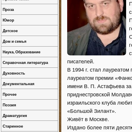
П
Проза
с
Юмор
П
г
Детское
С
Дом и семья
г
Наука, Образование
с
писателей.
Справочная литература
В 1994 г. стал лауреатом
Духовность
лауреатом премии «Фанко
Документальная
имени В. П. Астафьева за
Прочее
приднестровской Молдавск
израильского клуба люби
Поэзия
«Большой Зилант».
Драматургия
Живёт в Москве.
Старинное
Издано более пяти десятк