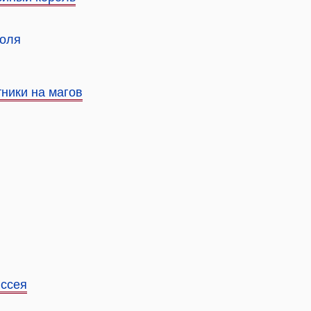
роля
тники на магов
иссея