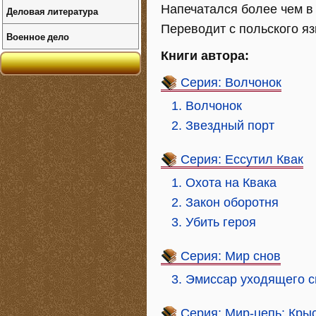
Напечатался более чем в
Деловая литература
Переводит с польского я
Военное дело
Книги автора:
Серия: Волчонок
1. Волчонок
2. Звездный порт
Серия: Ессутил Квак
1. Охота на Квака
2. Закон оборотня
3. Убить героя
Серия: Мир снов
3. Эмиссар уходящего с
Серия: Мир-цепь: Кры