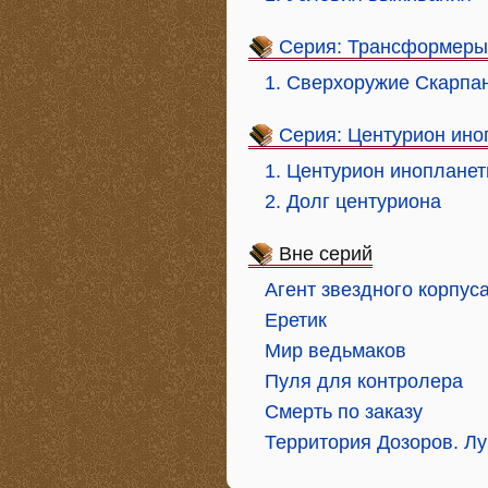
Серия: Трансформеры
1. Сверхоружие Скарпа
Серия: Центурион ино
1. Центурион инопланет
2. Долг центуриона
Вне серий
Агент звездного корпус
Еретик
Мир ведьмаков
Пуля для контролера
Смерть по заказу
Территория Дозоров. Лу