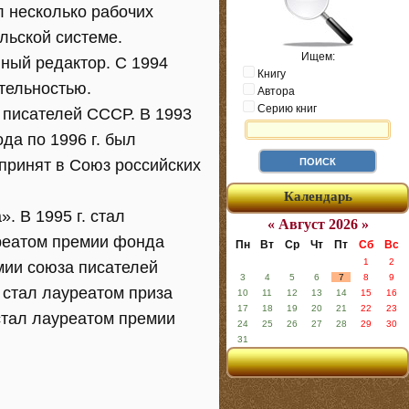
л несколько рабочих
льской системе.
Ищем:
ный редактор. С 1994
Книгу
тельностью.
Автора
Серию книг
 писателей СССР. В 1993
да по 1996 г. был
 принят в Союз российских
Календарь
. В 1995 г. стал
« Август 2026 »
уреатом премии фонда
Пн
Вт
Ср
Чт
Пт
Сб
Вс
1
2
емии союза писателей
3
4
5
6
7
8
9
 стал лауреатом приза
10
11
12
13
14
15
16
17
18
19
20
21
22
23
стал лауреатом премии
24
25
26
27
28
29
30
31