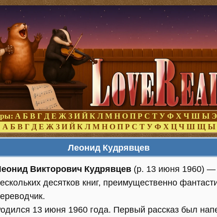
оры:
А
Б
В
Г
Д
Е
Ж
З
И
Й
К
Л
М
Н
О
П
Р
С
Т
У
Ф
Х
Ч
Ш
Ы
Э
:
А
Б
В
Г
Д
Е
Ж
З
И
Й
К
Л
М
Н
О
П
Р
С
Т
У
Ф
Х
Ц
Ч
Ш
Щ
Ы
Леонид Кудрявцев
Леонид Викторович Кудрявцев
(р. 13 июня 1960) —
ескольких десятков книг, преимущественно фантасти
ереводчик.
одился 13 июня 1960 года. Первый рассказ был напе