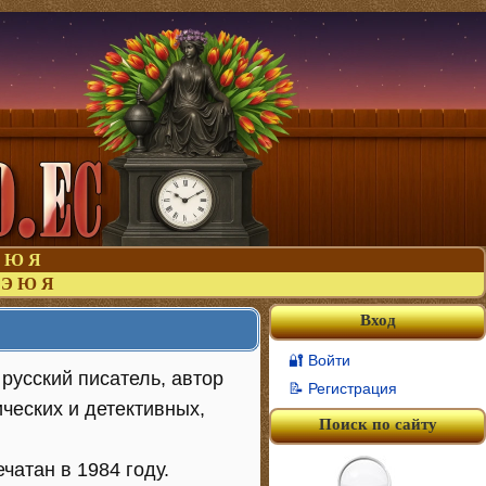
Ю
Я
Э
Ю
Я
Вход
🔐 Войти
 русский писатель, автор
📝 Регистрация
ческих и детективных,
Поиск по сайту
чатан в 1984 году.