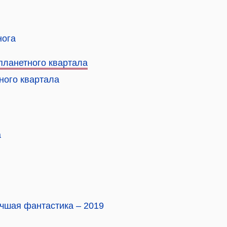
нога
планетного квартала
ного квартала
а
чшая фантастика – 2019