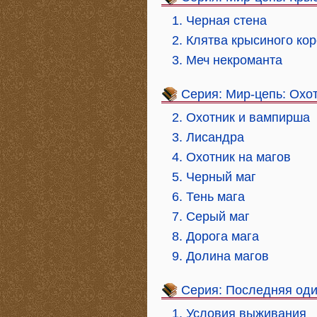
1. Черная стена
2. Клятва крысиного ко
3. Меч некроманта
Серия: Мир-цепь: Охо
2. Охотник и вампирша
3. Лисандра
4. Охотник на магов
5. Черный маг
6. Тень мага
7. Серый маг
8. Дорога мага
9. Долина магов
Серия: Последняя од
1. Условия выживания