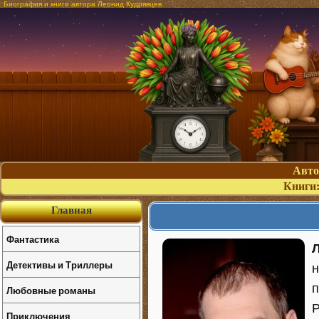
Биография и книги автора Леонид Кудрявцев
Авт
Книги
Главная
Фантастика
Детективы и Триллеры
н
п
Любовные романы
Р
Приключения