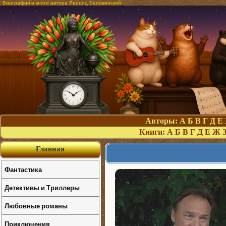
Биография и книги автора Леонид Беловинский
Авторы:
А
Б
В
Г
Д
Е
Книги:
А
Б
В
Г
Д
Е
Ж
Главная
Фантастика
Детективы и Триллеры
Любовные романы
Приключения