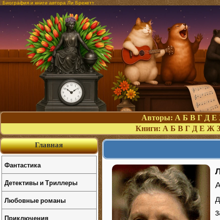
Биография и книги автора Ли Брекетт
Авторы:
А
Б
В
Г
Д
Е
Книги:
А
Б
В
Г
Д
Е
Ж
Главная
Фантастика
Л
Детективы и Триллеры
А
д
Любовные романы
з
Приключения