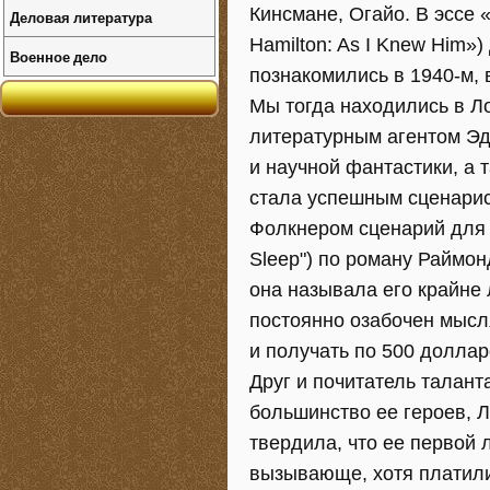
Кинсмане, Огайо. В эссе 
Деловая литература
Hamilton: As I Knew Him»
Военное дело
познакомились в 1940-м, 
Мы тогда находились в Л
литературным агентом Эда
и научной фантастики, а 
стала успешным сценарис
Фолкнером сценарий для 
Sleep") по роману Раймон
она называла его крайне
постоянно озабочен мысля
и получать по 500 доллар
Друг и почитатель талант
большинство ее героев, Л
твердила, что ее первой
вызывающе, хотя платили