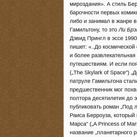
мироздания». А стиль Бе
барочности первых комик
либо и занимал в жанре 
Гамильтону, то это
Ли Бр
Дэвид Прингл в эссе 1990
пишет: «..До космическо
и более развлекательная
путешествиям. И если по
(„The Skylark of Space") 
патруле Гамильтона стал
предшественник мог похв
полтора десятилетия до эт
публиковать роман „Под л
Раиса Берроуза, который
Марса" („A Princess of M
название „планетарного р