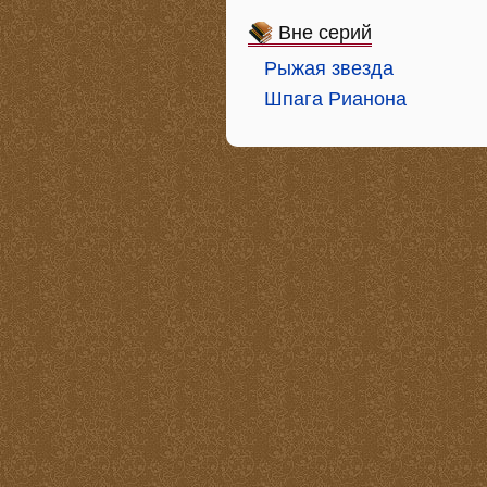
Вне серий
Рыжая звезда
Шпага Рианона