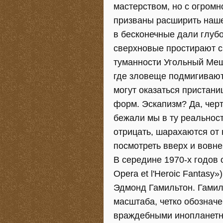
мастерством, но с огром
призваны расширить наше
в бесконечные дали глубо
сверхновые простирают с
туманности Угольный Меш
где зловеще подмигиваю
могут оказаться пристан
форм. Эскапизм? Да, черт
бежали мы в ту реальност
отрицать, шарахаются от 
посмотреть вверх и вовне
В середине 1970-х годов 
Opera et l'Heroic Fantasy
Эдмонд Гамильтон. Гамил
масштаба, четко обознач
враждебными инопланетны