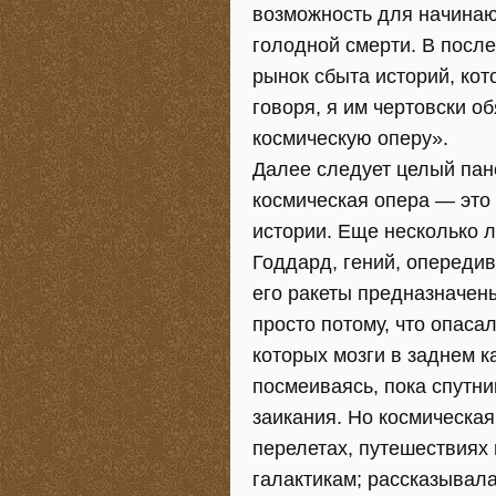
возможность для начинаю
голодной смерти. В посл
рынок сбыта историй, кот
говоря, я им чертовски обя
космическую оперу».
Далее следует целый пан
космическая опера — это 
истории. Еще несколько 
Годдард, гений, опереди
его ракеты предназначен
просто потому, что опаса
которых мозги в заднем к
посмеиваясь, пока спутни
заикания. Но космическа
перелетах, путешествиях 
галактикам; рассказывал