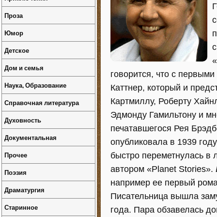
Г
Проза
с
Юмор
п
с
Детское
«
Дом и семья
говорится, что с первым
Наука, Образование
Каттнер, который и пред
Картмиллу, Роберту Хайн
Справочная литература
Эдмонду Гамильтону и мн
Духовность
печатавшегося Рея Брэдб
Документальная
опубликовала в 1939 году
Прочее
быстро переметнулась в 
автором «Planet Stories».
Поэзия
например ее первый роман
Драматургия
Писательница вышла заму
Старинное
года. Пара обзавелась д