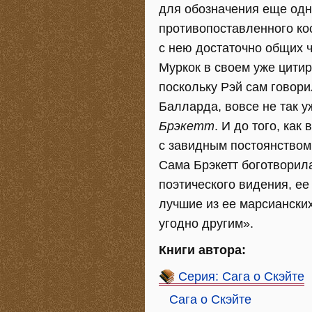
для обозначения еще одн
противопоставленного ко
с нею достаточно общих ч
Муркок в своем уже цити
поскольку Рэй сам говори
Балларда, вовсе не так у
Брэкетт
. И до того, как
с завидным постоянством 
Сама Брэкетт боготворила
поэтического видения, ее 
лучшие из ее марсианских
угодно другим».
Книги автора:
Серия: Сага о Скэйте
Сага о Скэйте