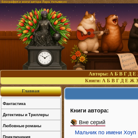
Биография и книги автора Лара Уильямсон
Авторы:
А
Б
В
Г
Д
Е
Книги:
А
Б
В
Г
Д
Е
Ж
Главная
Фантастика
Книги автора:
Детективы и Триллеры
Вне серий
Любовные романы
Мальчик по имени Хоуп
Приключения