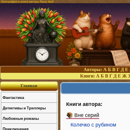
Биография и книги автора Лана Май
Авторы:
А
Б
В
Г
Д
Е
Книги:
А
Б
В
Г
Д
Е
Ж
Главная
Фантастика
Книги автора:
Детективы и Триллеры
Вне серий
Любовные романы
Колечко с рубином
Приключения