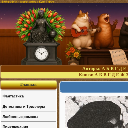
Биография и книги автора Курт Пфеч
Авторы:
А
Б
В
Г
Д
Е
Книги:
А
Б
В
Г
Д
Е
Ж
Главная
Фантастика
Детективы и Триллеры
Любовные романы
Приключения