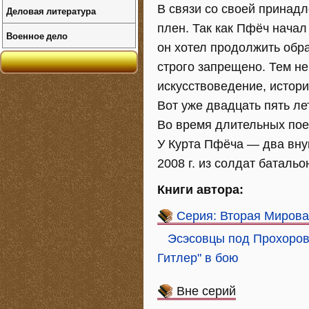
В связи со своей принадл
Деловая литература
плен. Так как Пфёч начал
Военное дело
он хотел продолжить обр
строго запрещено. Тем н
искусствоведение, истори
Вот уже двадцать пять ле
Во время длительных пое
У Курта Пфёча — два внук
2008 г. из солдат баталь
Книги автора:
Серия: Вторая Мирова
Эсэсовцы под Прохоров
Гитлер" в бою
Вне серий