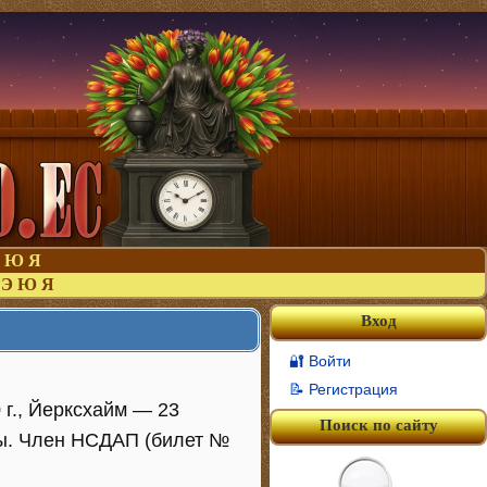
Ю
Я
Э
Ю
Я
Вход
🔐 Войти
📝 Регистрация
 г., Йерксхайм — 23
Поиск по сайту
ны. Член НСДАП (билет №