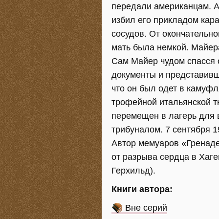
передали американцам. А
избил его прикладом кара
сосудов. От окончательн
мать была немкой. Майер
Сам Майер чудом спасся о
документы и представивши
что он был одет в камуф
трофейной итальянской тк
перемещен в лагерь для 
трибуналом. 7 сентября 1
Автор мемуаров «Гренаде
от разрыва сердца в Хаген
Герхильд).
Книги автора:
Вне серий