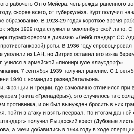
ого рабочего Отто Мейера, четырежды раненного в
году, скорее всего, от туберкулёза. Курт получил на
ое образование. В 1928-29 годах короткое время ра
ктября 1929 года служил в мекленбургской лапо. С 
нтерштурмфюрером в дивизию «Лейбштандарт СС Адо
(противотанковой) роты. В 1936 году спровоцировал
не уволили из LAH, но Дитрих оставил его из-за бер
8 г. учился в армейской «пиониршуле Клаусдорф».
мпании. 7 сентября 1939 получил ранение. С 1 октяб
ени 1940 г. командир разведбатальона.
и, Франции и Греции, где самолично отличился при 
муарам (книга «Гренадёры»), это случилось так: со
 противника, и он был вынужден бросить в них гран
я, пойти в атаку и взять пеервал. По итогам данной
тандарт» получил Рыцарский крест (Дубовые листья
кова, а Мечи добавились в 1944 году в ходе операци