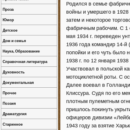
Родился в семье фабричн
Проза
войны и умершего в 1928 
Юмор
затем и некоторое торгов
фабричным рабочим. С 1 о
Детское
мая 1934 г. переведен у
Дом и семья
1936 года командир 14-й 
Наука, Образование
попойки и его чуть было 
1938 г. по 12 января 193
Справочная литература
Участвовал в польской ка
Духовность
мотоциклетной роты. С ос
Документальная
Далее воевал в Голланди
Прочее
Клиссура. Судя по его ме
плотным пулеметным огнем
Поэзия
пришлось покинуть укрыти
Драматургия
офицеров дивизии «Лейбш
Старинное
1943 году за взятие Харь