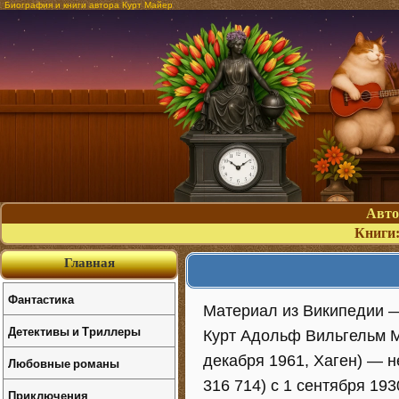
Биография и книги автора Курт Майер
Авт
Книги
Главная
Фантастика
Материал из Википедии 
Детективы и Триллеры
Курт Адольф Вильгельм Ма
декабря 1961, Хаген) — 
Любовные романы
316 714) с 1 сентября 1930
Приключения