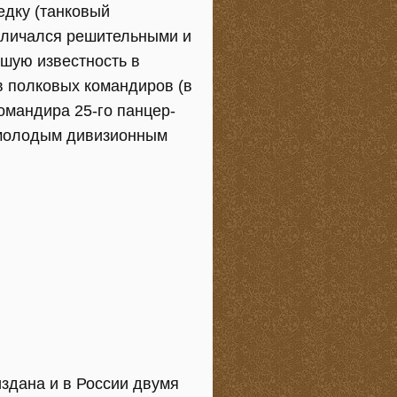
едку (танковый
тличался решительными и
ьшую известность в
в полковых командиров (в
омандира 25-го панцер-
м молодым дивизионным
здана и в России двумя