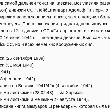
ув самой дальней точки на Кавказе. Возглавляя разв
ьон) дивизии СС «Лейбштандарт Адольф Гитлер», о
ироким использованием танков, за что получил бол
zermeyer». После окончания тридцатидневных курсо
влен в 12-ю дивизию СС «Гитлерюгенд» в качестве к
 С 16 июня 1944 г. — командир дивизии. Был самы
ск СС, но и всех немецких вооружённых сил.
са (25 сентября 1939)
са (31 мая 1940)
1941)
(8 февраля 1942)
нию на Востоке 1941/42» (4 сентября 1942)
ыми листьями» (23.02.43) — за Харьков
ыми листьями и мечами»(27 августа 1944).
исана книга мемуаров «Гренадеры», которая была и