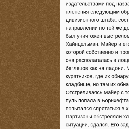
издательствами под назв
пленения следующим обра
дивизионного штаба, сос
направлении по той же д
был уничтожен выстрелом
Хайнцельман. Майер и ег
которой собственно и про
она располагалась в лощ
беглецов как на ладони.
курятников, где их обна
кладбище, но там их обна
Отстреливаясь Майер с то
пуль попала в Борнхефта.
попытался спрятаться в х
Партизаны обстреляли хл
ситуации, сдался. Его за