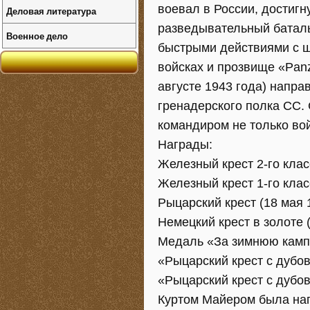
воевал в России, достигн
Деловая литература
разведывательный батал
Военное дело
быстрыми действиями с ш
войсках и прозвище «Pan
августе 1943 года) напра
гренадерского полка СС.
командиром не только вой
Награды:
Железный крест 2-го клас
Железный крест 1-го клас
Рыцарский крест (18 мая 
Немецкий крест в золоте 
Медаль «За зимнюю кампа
«Рыцарский крест с дубов
«Рыцарский крест с дубов
Куртом Майером была нап