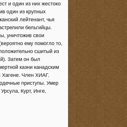
т и один из них жестоко
ив один из крупных
анский лейтенант, чья
астрелили бельгийцы.
вы, уничтожив свои
(вероятно ему помогло то,
дположительно сшитый из
й). Затем он был
мертной казни канадским
в Хагене. Член ХИАГ.
ердечные приступы. Умер
Урсула, Курт, Инге,