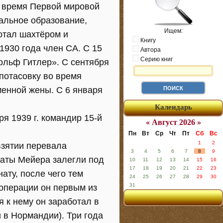
о время Первой мировой
чальное образование,
Ищем:
ботал шахтёром и
Книгу
1930 года член СА. С 15
Автора
Серию книг
льф Гитлер». С сентября
 потасовку во время
еменной жены. С 6 января
Календарь
ря 1939 г. командир 15-й
« Август 2026 »
Пн
Вт
Ср
Чт
Пт
Сб
Вс
1
2
взятии перевала
3
4
5
6
7
8
9
лдаты Мейера залегли под
10
11
12
13
14
15
16
17
18
19
20
21
22
23
ату, после чего тем
24
25
26
27
28
29
30
31
 операции он первым из
 к нему он заработал в
и в Нормандии). Три года