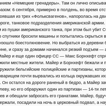
анием «Немецкие гренадеры». Там он лично описыва
зом: 6 сентября, примерно в полдень, во время отс
тоявшая из трех «Фольксвагенов», напоролась на дв
ороге, танковое подразделения американской армии
 из пушки американского танка, при этом был убит
о спутники бросили машины и попытались скрыться 
изошло боестолкновение. Но выбраться из деревни 
ине, и сразу за домами начинался резкий подъем —
 Майер и еще один офицер СС — Макс Борнхефт спря
ружили местные жители. Майер и Борнхефт бежали и 
ружили бельгийские полицейские и партизаны, котор
варищем почти вырвались из кольца окружавших их п
 Он остался на дороге раненый в бедро, а Майер за
леву, но его обраружил один из партизан — 14-ти ле
ев и обещали забросать его гранатами. Майер, буду
держали, посадили на ночь в церковный подвал, а на