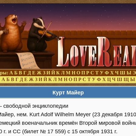
оры:
А
Б
В
Г
Д
Е
Ж
З
И
Й
К
Л
М
Н
О
П
Р
С
Т
У
Ф
Х
Ч
Ш
Ы
Э
:
А
Б
В
Г
Д
Е
Ж
З
И
Й
К
Л
М
Н
О
П
Р
С
Т
У
Ф
Х
Ц
Ч
Ш
Щ
Ы
Курт Майер
— свободной энциклопедии
йер, нем. Kurt Adolf Wilhelm Meyer (23 декабря 1910
немецкий военачальник времён Второй мировой вой
 г. и СС (билет № 17 559) с 15 октября 1931 г.