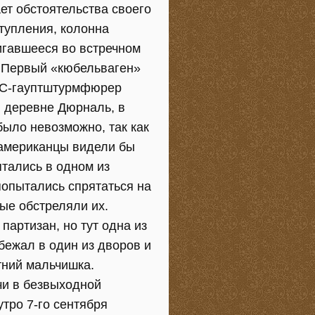
ет обстоятельства своего
тупления, колонна
игавшееся во встречном
. Первый «кюбельваген»
 СС-гауптштурмфюрер
в деревне Дюрналь, в
было невозможно, так как
 американцы видели бы
тались в одном из
попытались спрятаться на
ые обстреляли их.
артизан, но тут одна из
бежал в один из дворов и
тний мальчишка.
чи в безвыходной
утро 7-го сентября