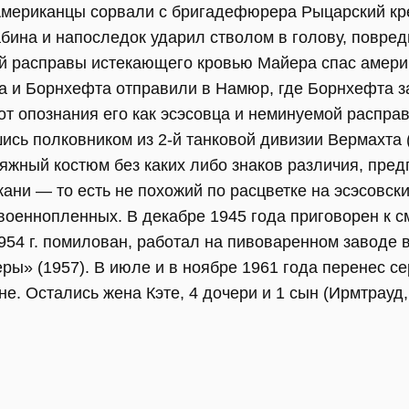
мериканцы сорвали с бригадефюрера Рыцарский крес
бина и напоследок ударил стволом в голову, повред
ой расправы истекающего кровью Майера спас америк
а и Борнхефта отправили в Намюр, где Борнхефта з
т опознания его как эсэсовца и неминуемой распра
сь полковником из 2-й танковой дивизии Вермахта 
ляжный костюм без каких либо знаков различия, пре
ани — то есть не похожий по расцветке на эсэсовски
военнопленных. В декабре 1945 года приговорен к с
954 г. помилован, работал на пивоваренном заводе 
ры» (1957). В июле и в ноябре 1961 года перенес с
е. Остались жена Кэте, 4 дочери и 1 сын (Ирмтрауд, 