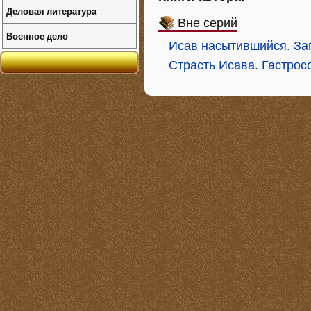
Деловая литература
Вне серий
Военное дело
Исав насытившийся. За
Страсть Исава. Гастрос