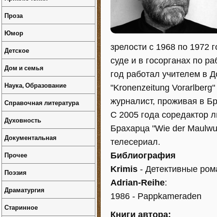
Проза
Юмор
зрелости с 1968 по 1972 
Детское
суде и в госорганах по р
Дом и семья
год работал учителем в Д
Наука, Образование
"Kronenzeitung Vorarlberg
журналист, проживая в Бр
Справочная литература
С 2005 года соредактор л
Духовность
Брахарца "Wie der Maulwur
Документальная
телесериал.
Прочее
Библиография
Krimis
- Детективные ро
Поэзия
Adrian-Reihe
:
Драматургия
1986 - Pappkameraden
Старинное
Книги автора: