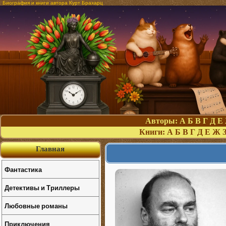
Биография и книги автора Курт Брахарц
Авторы:
А
Б
В
Г
Д
Е
Книги:
А
Б
В
Г
Д
Е
Ж
Главная
Фантастика
Детективы и Триллеры
Любовные романы
Приключения