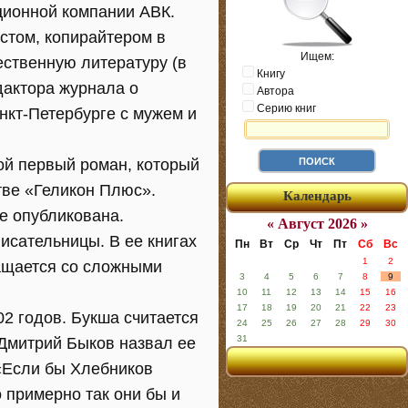
ционной компании АВК.
стом, копирайтером в
Ищем:
ественную литературу (в
Книгу
дактора журнала о
Автора
Серию книг
нкт-Петербурге с мужем и
вой первый роман, который
тве «Геликон Плюс».
Календарь
не опубликована.
« Август 2026 »
исательницы. В ее книгах
Пн
Вт
Ср
Чт
Пт
Сб
Вс
1
2
ращается со сложными
3
4
5
6
7
8
9
10
11
12
13
14
15
16
17
18
19
20
21
22
23
2 годов. Букша считается
24
25
26
27
28
29
30
31
Дмитрий Быков назвал ее
 «Если бы Хлебников
 примерно так они бы и