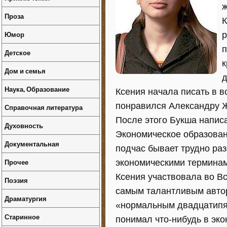
ж
Проза
К
Юмор
р
п
Детское
к
Дом и семья
д
Наука, Образование
Ксения начала писать в в
понравился Александру Ж
Справочная литература
После этого Букша написа
Духовность
Экономическое образован
Документальная
подчас бывает трудно раз
Прочее
экономическими терминам
Ксения участвовала во В
Поэзия
самым талантливым автор
Драматургия
«нормальным двадцатипят
Старинное
понимал что-нибудь в эко