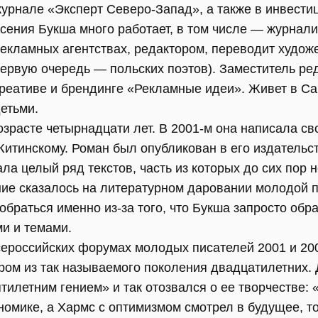
урнале «Эксперт Северо-Запад», а также в инвести
сения Букша много работает, в том числе — журнали
екламных агентствах, редактором, переводит худож
ервую очередь — польских поэтов). Заместитель ре
реативе и брендинге «Рекламные идеи». Живет в Са
етьми.
озрасте четырнадцати лет. В 2001-м она написала с
итинскому. Роман был опубликован в его издательс
ла целый ряд текстов, часть из которых до сих пор 
ие сказалось на литературном даровании молодой п
обраться именно из-за того, что Букша запросто об
и и темами.
сероссийских форумах молодых писателей 2001 и 200
ом из так называемого поколения двадцатилетних. 
илетним гением» и так отозвался о ее творчестве:
номике, а Хармс с оптимизмом смотрел в будущее, то