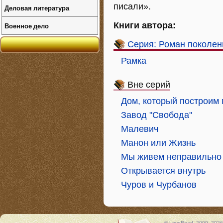
писали».
Деловая литература
Книги автора:
Военное дело
Серия: Роман поколен
Рамка
Вне серий
Дом, который построим
Завод "Свобода"
Малевич
Манон или Жизнь
Мы живем неправильно
Открывается внутрь
Чуров и Чурбанов
© LoveRead, 2009–2026