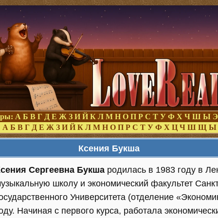
оры:
А
Б
В
Г
Д
Е
Ж
З
И
Й
К
Л
М
Н
О
П
Р
С
Т
У
Ф
Х
Ч
Ш
Ы
Э
:
А
Б
В
Г
Д
Е
Ж
З
И
Й
К
Л
М
Н
О
П
Р
С
Т
У
Ф
Х
Ц
Ч
Ш
Щ
Ы
Ксения Букша
Ксения Сергеевна Букша
родилась в 1983 году в Ле
узыкальную школу и экономический факультет Санкт
осударственного Университета (отделение «Экономи
оду. Начиная с первого курса, работала экономичес