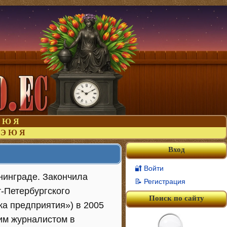
Ю
Я
Э
Ю
Я
Вход
🔐 Войти
нинграде. Закончила
📝 Регистрация
-Петербургского
Поиск по сайту
ка предприятия») в 2005
ким журналистом в