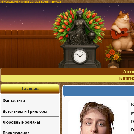
Биография и книги автора Ксения Букша
Авт
Книги
Главная
Фантастика
Детективы и Триллеры
м
г
Любовные романы
г
Приключения