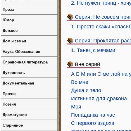
2. Не нужен принц - хоч
Проза
Серия: Не совсем при
Юмор
1. Просто скажи «спаси
Детское
Серия: Проклятая рас
Дом и семья
1. Танец с мечами
Наука, Образование
Справочная литература
Вне серий
Духовность
А Б М или С метлой на 
Во мне
Документальная
Душа и тело
Прочее
Истинная для дракона
Поэзия
Моя
Драматургия
Попаданка на час
С первого вздоха
Старинное