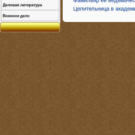
Фамильяр ее ведьмачес
Деловая литература
Целительница в академи
Военное дело