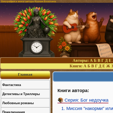
Биография и книги автора Ксения Болотина
Авторы:
А
Б
В
Г
Д
Е
Книги:
А
Б
В
Г
Д
Е
Ж
Главная
Фантастика
Книги автора:
Детективы и Триллеры
Серия: Бог недоучка
Любовные романы
1. Миссия "накорми" ил
Приключения