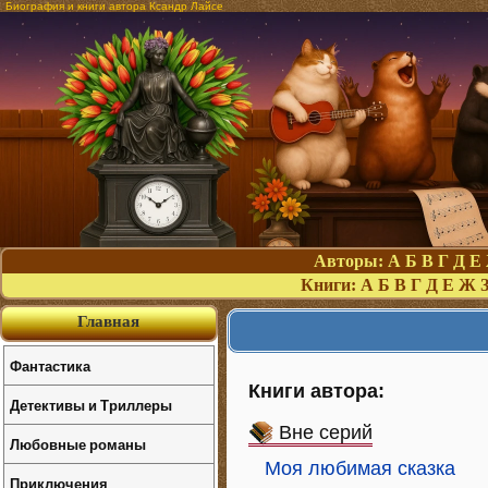
Биография и книги автора Ксандр Лайсе
Авторы:
А
Б
В
Г
Д
Е
Книги:
А
Б
В
Г
Д
Е
Ж
Главная
Фантастика
Книги автора:
Детективы и Триллеры
Вне серий
Любовные романы
Моя любимая сказка
Приключения