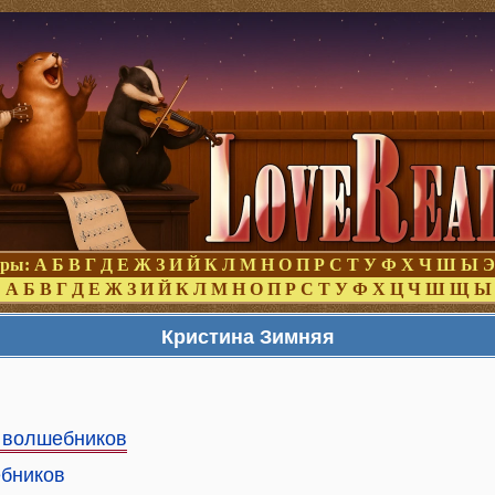
оры:
А
Б
В
Г
Д
Е
Ж
З
И
Й
К
Л
М
Н
О
П
Р
С
Т
У
Ф
Х
Ч
Ш
Ы
Э
:
А
Б
В
Г
Д
Е
Ж
З
И
Й
К
Л
М
Н
О
П
Р
С
Т
У
Ф
Х
Ц
Ч
Ш
Щ
Ы
Кристина Зимняя
 волшебников
ебников