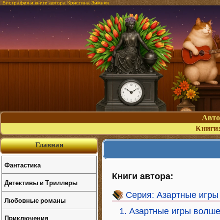
Биография и книги автора Кристина Зимняя
Авт
Книги
Главная
Фантастика
Книги автора:
Детективы и Триллеры
Серия: Азартные игры
Любовные романы
1. Азартные игры волш
Приключения