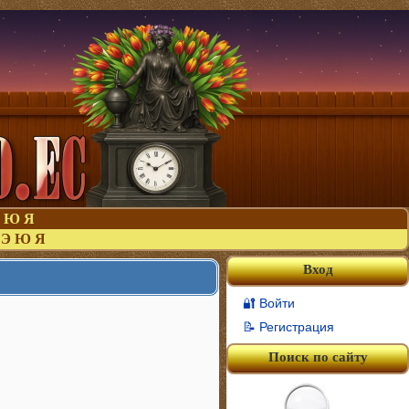
Ю
Я
Э
Ю
Я
Вход
🔐 Войти
📝 Регистрация
Поиск по сайту