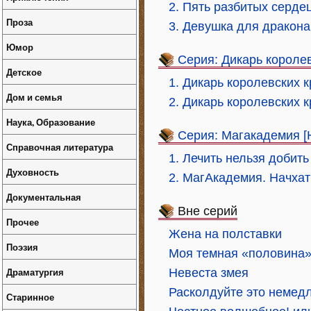
2. Пять разбитых серде
Проза
3. Девушка для дракона
Юмор
Серия: Дикарь короле
Детское
1. Дикарь королевских к
Дом и семья
2. Дикарь королевских 
Наука, Образование
Серия: Магакадемия [
Справочная литература
1. Лечить нельзя добить
Духовность
2. МагАкадемия. Начхат
Документальная
Вне серий
Прочее
Жена на полставки
Поэзия
Моя темная «половина
Драматургия
Невеста змея
Расколдуйте это немед
Старинное