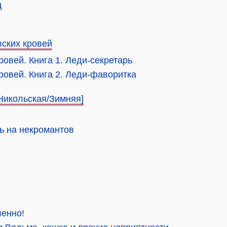
ц
вских кровей
ровей. Книга 1. Леди-секретарь
кровей. Книга 2. Леди-фаворитка
Никольская/Зимняя]
ь на некромантов
»
ленно!