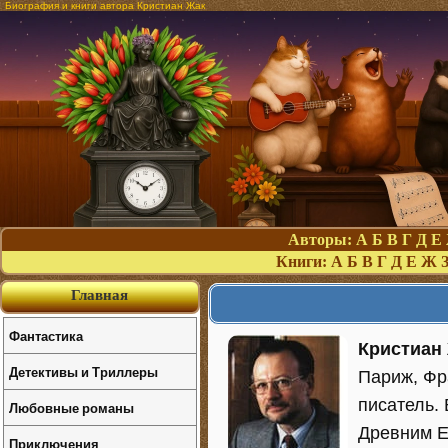
Биография и книги автора Кристиан Жак
Авторы:
А
Б
В
Г
Д
Е
Книги:
А
Б
В
Г
Д
Е
Ж
Главная
Фантастика
Кристиан
Детективы и Триллеры
Париж, Фр
писатель.
Любовные романы
Древним Е
Приключения