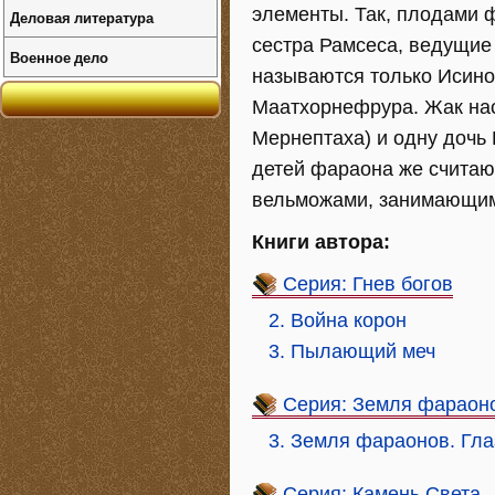
элементы. Так, плодами 
Деловая литература
сестра Рамсеса, ведущие
Военное дело
называются только Исино
Маатхорнефрура. Жак нас
Мернептаха) и одну дочь 
детей фараона же считаю
вельможами, занимающим
Книги автора:
Серия: Гнев богов
2. Война корон
3. Пылающий меч
Серия: Земля фараон
3. Земля фараонов. Гла
Серия: Камень Света