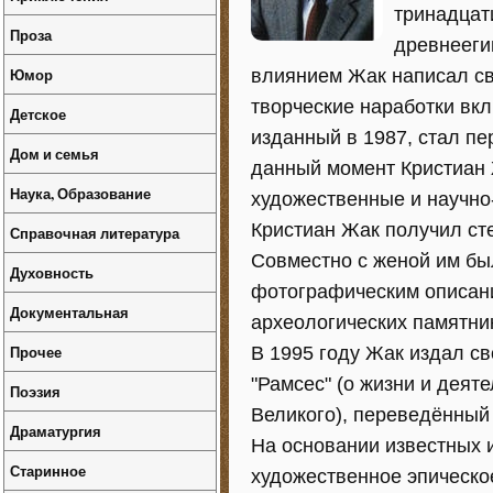
тринадцат
Проза
древнееги
Юмор
влиянием Жак написал св
творческие наработки вкл
Детское
изданный в 1987, стал п
Дом и семья
данный момент Кристиан 
Наука, Образование
художественные и научно
Кристиан Жак получил ст
Справочная литература
Совместно с женой им бы
Духовность
фотографическим описани
Документальная
археологических памятни
Прочее
В 1995 году Жак издал св
"Рамсес" (о жизни и деят
Поэзия
Великого), переведённый 
Драматургия
На основании известных 
Старинное
художественное эпическо