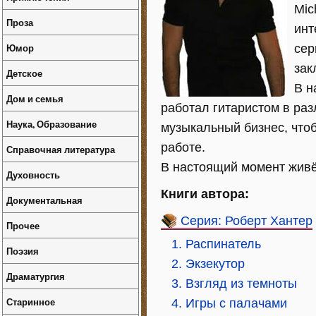
Mic
Проза
инт
Юмор
сер
зак
Детское
В н
Дом и семья
работал гитаристом в раз
Наука, Образование
музыкальный бизнес, что
работе.
Справочная литература
В настоящий момент живё
Духовность
Книги автора:
Документальная
Серия: Роберт Хантер
Прочее
1. Распинатель
Поэзия
2. Экзекутор
Драматургия
3. Взгляд из темноты
Старинное
4. Игры с палачами