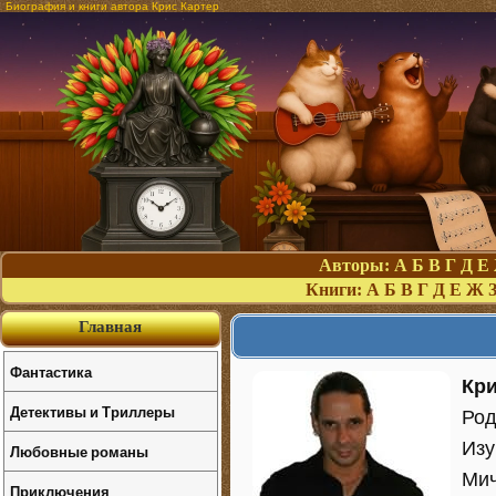
Биография и книги автора Крис Картер
Авторы:
А
Б
В
Г
Д
Е
Книги:
А
Б
В
Г
Д
Е
Ж
Главная
Фантастика
Кри
Детективы и Триллеры
Род
Изу
Любовные романы
Мич
Приключения