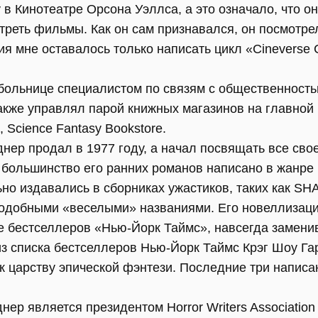
 в Кинотеатре Орсона Уэллса, а это означало, что он
треть фильмы. Как он сам признавался, он посмотре
я мне оставалось только написать цикл «Cineverse 
в больнице специалистом по связям с общественност
акже управлял парой книжных магазинов на главно
е, Science Fantasy Bookstore.
нер продал в 1977 году, а начал посвящать все сво
о большинство его ранних романов написано в жанре
ьно издавались в сборниках ужастиков, таких как 
подобными «веселыми» названиями. Его новеллизац
е бестселлеров «Нью-Йорк Таймс», навсегда заменив
 из списка бестселлеров Нью-Йорк Таймс Крэг Шоу Г
 к царству эпической фэнтези. Последние три напи
днер является президентом Horror Writers Associatio