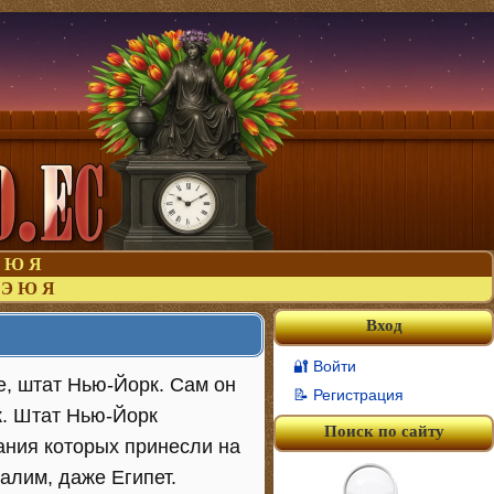
Ю
Я
Э
Ю
Я
Вход
🔐 Войти
е, штат Нью-Йорк. Сам он
📝 Регистрация
к. Штат Нью-Йорк
Поиск по сайту
ания которых принесли на
алим, даже Египет.