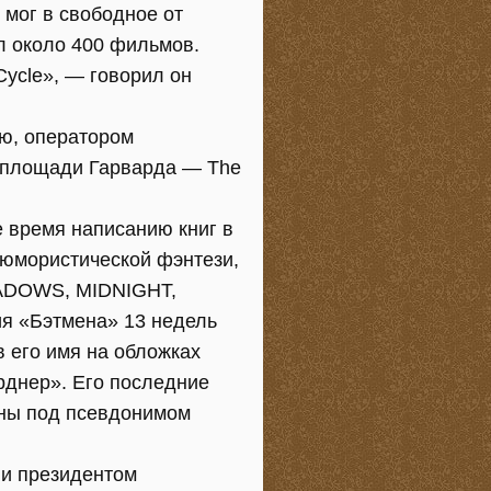
 мог в свободное от
л около 400 фильмов.
Cycle», — говорил он
ью, оператором
й площади Гарварда — The
е время написанию книг в
 юмористической фэнтези,
SHADOWS, MIDNIGHT,
ия «Бэтмена» 13 недель
 его имя на обложках
арднер». Его последние
саны под псевдонимом
n и президентом