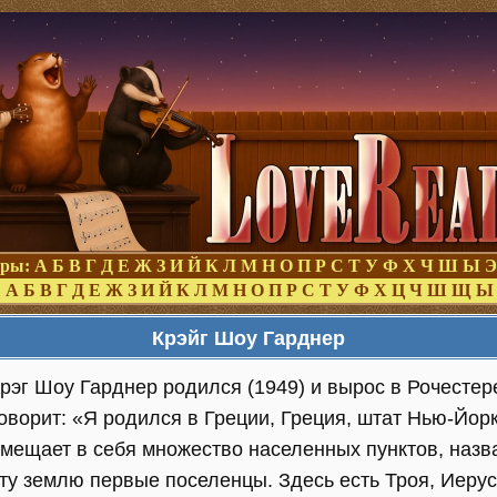
оры:
А
Б
В
Г
Д
Е
Ж
З
И
Й
К
Л
М
Н
О
П
Р
С
Т
У
Ф
Х
Ч
Ш
Ы
Э
:
А
Б
В
Г
Д
Е
Ж
З
И
Й
К
Л
М
Н
О
П
Р
С
Т
У
Ф
Х
Ц
Ч
Ш
Щ
Ы
Крэйг Шоу Гарднер
рэг Шоу Гарднер родился (1949) и вырос в Рочестер
оворит: «Я родился в Греции, Греция, штат Нью-Йор
мещает в себя множество населенных пунктов, назв
ту землю первые поселенцы. Здесь есть Троя, Иерус