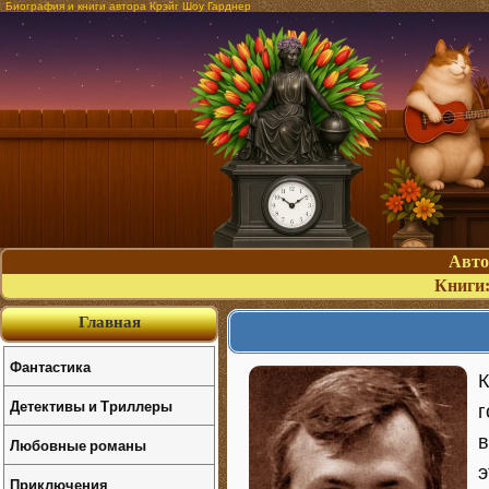
Биография и книги автора Крэйг Шоу Гарднер
Авт
Книги
Главная
Фантастика
К
Детективы и Триллеры
г
в
Любовные романы
э
Приключения