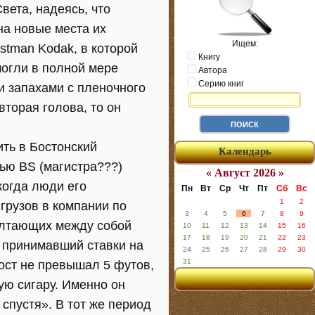
вета, надеясь, что
на новые места их
Ищем:
stman Kodak, в которой
Книгу
 могли в полной мере
Автора
Серию книг
 запахами с пленочного
вторая голова, то он
ить в Бостонский
Календарь
нью BS (магистра???)
« Август 2026 »
когда люди его
Пн
Вт
Ср
Чт
Пт
Сб
Вс
1
2
грузов в компании по
3
4
5
6
7
8
9
олтающих между собой
10
11
12
13
14
15
16
17
18
19
20
21
22
23
 принимавший ставки на
24
25
26
27
28
29
30
31
ост не превышал 5 футов,
ую сигару. Именно он
спустя». В тот же период