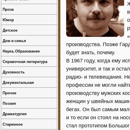
Ж
Проза
в
Юмор
о
р
Детское
«
Дом и семья
производства. Позже Гард
Наука, Образование
будет знать, почему.
В 1967 году, когда ему ис
Справочная литература
университет, и так и оста
Духовность
радио- и телевещания. Не
Документальная
профессии не могли найти
Прочее
производству мужских ко
женщин у швейных машин 
Поэзия
бегах. Он был самым мале
Драматургия
и то если он стоял на но
Старинное
стал прототипом Большого