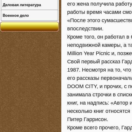
его жена получила работу
Деловая литература
работы время часами смо
Военное дело
«После этого сумасшестви
впоследствии.
Кроме того, он работал 
неподвижной камеры, а т
Million Year Picnic и, позж
Свой первый рассказ Гард
1987. Несмотря на то, чт
его рассказы первоначал
DOOM CITY, и прочих, с 
занимала строчки в списк
книг, на надпись: «Автор
несколько книг относятся
Питер Гаррисон.
Кроме всего прочего, Гар