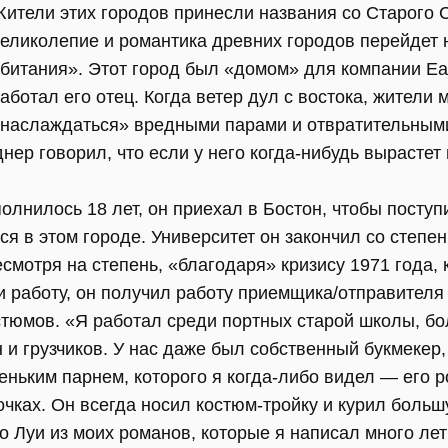
ители этих городов принесли названия со Старого С
еликолепие и романтика древних городов перейдет 
битания». Этот город был «домом» для компании Ea
аботал его отец. Когда ветер дул с востока, жители
наслаждаться» вредными парами и отвратительными
нер говорил, что если у него когда-нибудь вырастет 
полнилось 18 лет, он приехал в Бостон, чтобы поступ
лся в этом городе. Университет он закончил со степе
смотря на степень, «благодаря» кризису 1971 года, 
 работу, он получил работу приемщика/отправителя 
стюмов. «Я работал среди портных старой школы, б
и грузчиков. У нас даже был собственный букмекер,
ньким парнем, которого я когда-либо видел — его р
сочках. Он всегда носил костюм-тройку и курил больш
 Луи из моих романов, которые я написал много лет 