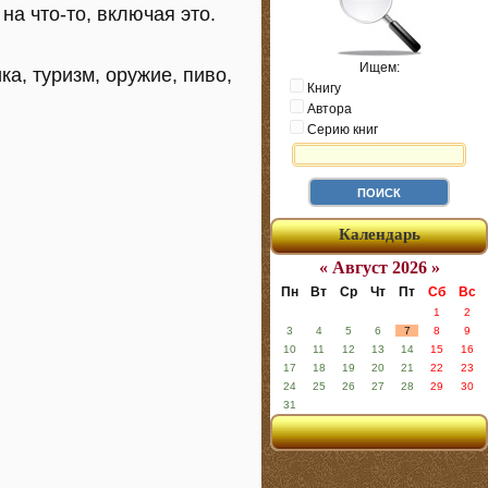
на что-то, включая это.
Ищем:
ка, туризм, оружие, пиво,
Книгу
Автора
Серию книг
Календарь
« Август 2026 »
Пн
Вт
Ср
Чт
Пт
Сб
Вс
1
2
3
4
5
6
7
8
9
10
11
12
13
14
15
16
17
18
19
20
21
22
23
24
25
26
27
28
29
30
31