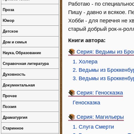
Работаю - по специальнос
Проза
Пишу - давно и всякое. П
Юмор
Хобби - для перечня не х
старый добрый рок-н-рол
Детское
Книги автора:
Дом и семья
Серия: Ведьмы из Бро
Наука, Образование
1. Холера
Справочная литература
2. Ведьмы из Броккенбур
Духовность
3. Ведьмы из Броккенбур
Документальная
Серия: Геносказка
Прочее
Геносказка
Поэзия
Серия: Магильеры
Драматургия
1. Слуга Смерти
Старинное