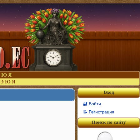
Ю
Я
Э
Ю
Я
Вход
🔐 Войти
📝 Регистрация
Поиск по сайту