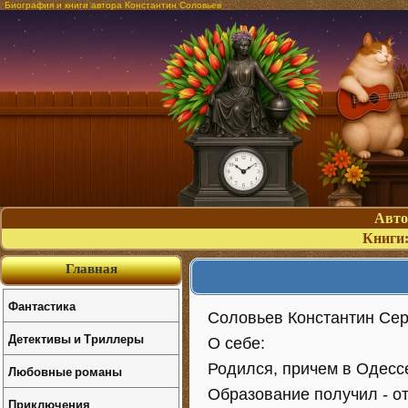
Биография и книги автора Константин Соловьев
Авт
Книги
Главная
Фантастика
Соловьев Константин Сер
Детективы и Триллеры
О себе:
Родился, причем в Одессе
Любовные романы
Образование получил - отд
Приключения