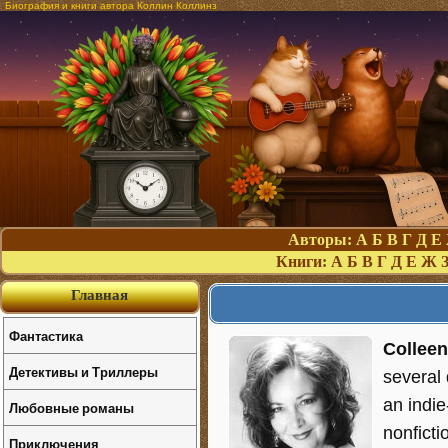
Биография и книги автора Коллин Коллинз
Авторы:
А
Б
В
Г
Д
Е
Книги:
А
Б
В
Г
Д
Е
Ж
Главная
Фантастика
Colleen
Детективы и Триллеры
several 
an indi
Любовные романы
nonficti
Приключения