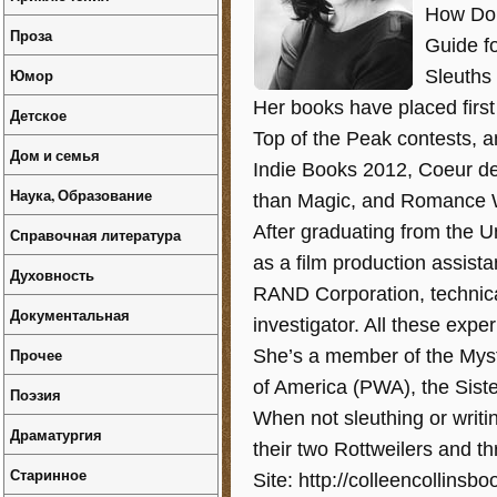
How Do 
Проза
Guide fo
Юмор
Sleuths
Her books have placed firs
Детское
Top of the Peak contests, an
Дом и семья
Indie Books 2012, Coeur d
Наука, Образование
than Magic, and Romance W
After graduating from the U
Справочная литература
as a film production assist
Духовность
RAND Corporation, technical
Документальная
investigator. All these exper
Прочее
She’s a member of the Myst
of America (PWA), the Siste
Поэзия
When not sleuthing or writi
Драматургия
their two Rottweilers and th
Старинное
Site: http://colleencollinsb