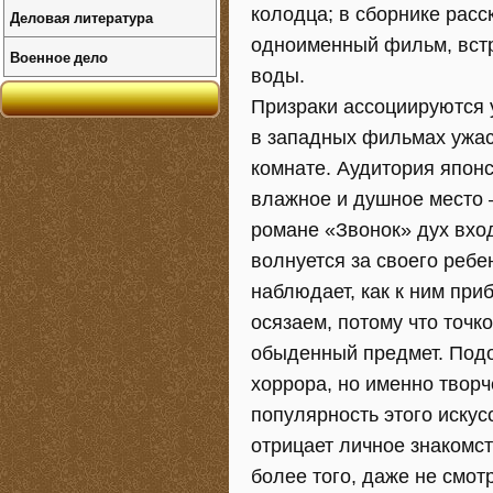
колодца; в сборнике расс
Деловая литература
одноименный фильм, встр
Военное дело
воды.
Призраки ассоциируются у
в западных фильмах ужас
комнате. Аудитория японс
влажное и душное место 
романе «Звонок» дух вход
волнуется за своего ребе
наблюдает, как к ним при
осязаем, потому что точк
обыденный предмет. Под
хоррора, но именно творч
популярность этого искус
отрицает личное знакомст
более того, даже не смо