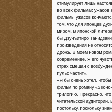
стимулирует лишь настоя
во всех фильмах ужасов 
фильмы ужасов кончаются
том, что для японцев дух
миром. В японской литера
бы Дзунъитиро Танидзаки
произведения не относятс
дрожь. В моем новом рома
современнее. Я его чувст
страх смешан с возбужден
пульс частит».
«Я бы очень хотел, чтоб
фильм по роману «Звонок
трилогию. Прекрасно, что
читательской аудитории.
постольку, поскольку зна