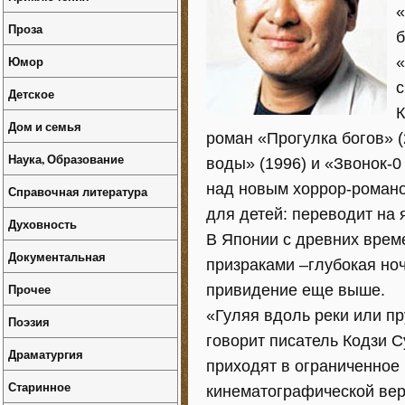
«
Проза
б
Юмор
«
с
Детское
К
Дом и семья
роман «Прогулка богов» (
Наука, Образование
воды» (1996) и «Звонок-0
над новым хоррор-романом
Справочная литература
для детей: переводит на 
Духовность
В Японии с древних време
Документальная
призраками –глубокая но
Прочее
привидение еще выше.
«Гуляя вдоль реки или пр
Поэзия
говорит писатель Кодзи С
Драматургия
приходят в ограниченное 
Старинное
кинематографической вер