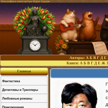
Биография и книги автора Кодзи Судзуки
Авторы:
А
Б
В
Г
Д
Е
Книги:
А
Б
В
Г
Д
Е
Ж
Главная
Фантастика
Детективы и Триллеры
з
с
Любовные романы
д
Приключения