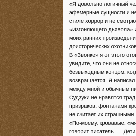
«Я довольно логичный че
эфемерные сущности и не
стиле хоррор и не смотрю
«Изгоняющего дьявола» и
моих ранних произведени
доисторических охотников
В «Звонке» я от этого от
увидите, что они не отно
безвыходным концом, ког
возвращается. Я написал 
между мной и обычным пи
Судзуки не нравятся тра
призраков, фонтанами к
не считает их страшными.
«По-моему, кровавые, «мя
говорит писатель. — Дети