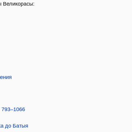
ы Великорасы:
чения
. 793–1066
ка до Батыя