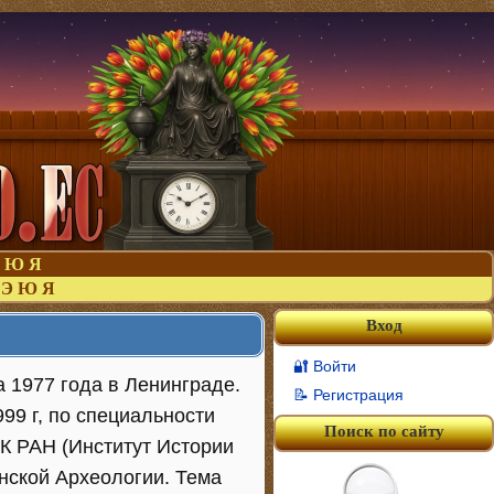
Ю
Я
Э
Ю
Я
Вход
🔐 Войти
 1977 года в Ленинграде.
📝 Регистрация
99 г, по специальности
Поиск по сайту
МК РАН (Институт Истории
нской Археологии. Тема