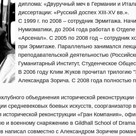
диплома: «Двуручный меч в Германии и Итали
диссертации: «Русский доспех XIII-XV вв.».
С 1999 г. по 2008 – сотрудник Эрмитажа. Нач
Нумизматики, до 2004 года работал в Отдел
«Арсенал». С 2005 по 2008 год – сотрудник 
при Эрмитаже. Параллельно занимался лекц
преподавательской деятельностью (Российск
Гуманитарный Институт, Студенческое Общес
В 2006 году Клим Жуков прочитал трилогию "
Александра Зорича. С 2008 года полностью 
жклубного объединения исторической реконструкции
ии средневековых боевых искусств, соорганизатор 
 исторической реконструкции «Гран Компания», офи
 и военному снаряжению в Gildhall School of Drama 
ков написал совместно с Александром Зоричем роман