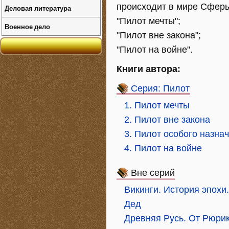
происходит в мире Сфер
Деловая литература
"Пилот мечты";
Военное дело
"Пилот вне закона";
"Пилот на войне".
Книги автора:
Серия: Пилот
1. Пилот мечты
2. Пилот вне закона
3. Пилот особого назна
4. Пилот на войне
Вне серий
Викинги. История эпохи
Дед
Древняя Русь. От Рюри