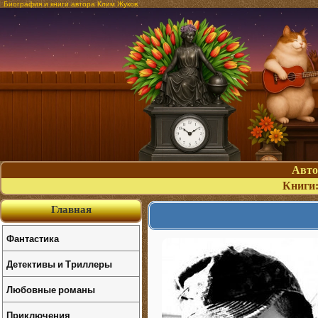
Биография и книги автора Клим Жуков
Авт
Книги
Главная
Фантастика
Детективы и Триллеры
Любовные романы
Приключения