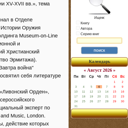
и XV-XVII вв.», тема
Ищем:
инал в Отделе
Книгу
е Истории Оружия
Автора
Серию книг
холдинга Museum-on-Line
ионной и
ий Христианский
тво Эрмитажа).
Календарь
Завтра война"
« Август 2026 »
посвятил себя литературе
Пн
Вт
Ср
Чт
Пт
Сб
Вс
1
2
3
4
5
6
7
8
9
 «Ливонский Орден»,
10
11
12
13
14
15
16
17
18
19
20
21
22
23
всероссийского
24
25
26
27
28
29
30
31
циальный эксперт по
and Music, London.
ы, действие которых