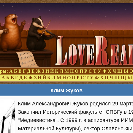
оры:
А
Б
В
Г
Д
Е
Ж
З
И
Й
К
Л
М
Н
О
П
Р
С
Т
У
Ф
Х
Ч
Ш
Ы
Э
:
А
Б
В
Г
Д
Е
Ж
З
И
Й
К
Л
М
Н
О
П
Р
С
Т
У
Ф
Х
Ц
Ч
Ш
Щ
Ы
Клим Жуков
Клим Александрович Жуков родился 29 марта
Закончил Исторический факультет СПБГу в 19
"Медиевистика". С 1999 г. в аспирантуре ИИ
Материальной Культуры), сектор Славяно-Фи