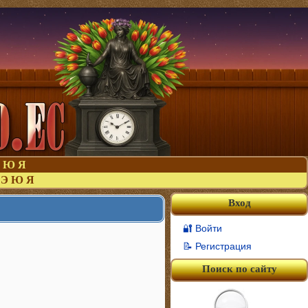
Ю
Я
Э
Ю
Я
Вход
🔐 Войти
📝 Регистрация
Поиск по сайту