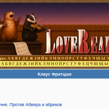
оры:
А
Б
В
Г
Д
Е
Ж
З
И
Й
К
Л
М
Н
О
П
Р
С
Т
У
Ф
Х
Ч
Ш
Ы
Э
:
А
Б
В
Г
Д
Е
Ж
З
И
Й
К
Л
М
Н
О
П
Р
С
Т
У
Ф
Х
Ц
Ч
Ш
Щ
Ы
Клаус Фритцше
чне. Против Абвера и абреков