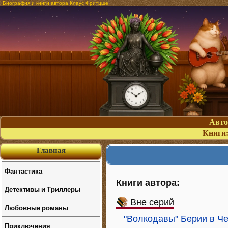
Биография и книги автора Клаус Фритцше
Авт
Книги
Главная
Фантастика
Книги автора:
Детективы и Триллеры
Вне серий
Любовные романы
"Волкодавы" Берии в Че
Приключения