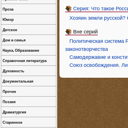
Серия: Что такое Росс
Проза
Хозяин земли русской?
Юмор
Детское
Вне серий
Дом и семья
Политическая система Р
законотворчества
Наука, Образование
Самодержавие и консти
Справочная литература
Союз освобождения. Ли
Духовность
Документальная
Прочее
Поэзия
Драматургия
Старинное