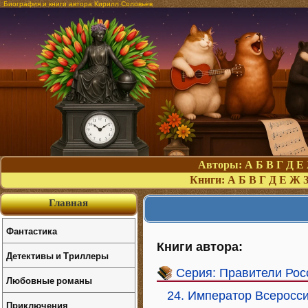
Биография и книги автора Кирилл Соловьев
Авторы:
А
Б
В
Г
Д
Е
Книги:
А
Б
В
Г
Д
Е
Ж
Главная
Фантастика
Книги автора:
Детективы и Триллеры
Серия: Правители Рос
Любовные романы
24. Император Всеросси
Приключения