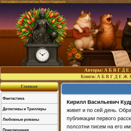
Биография и книги автора Кирилл Кудряшов
Авторы:
А
Б
В
Г
Д
Е
Книги:
А
Б
В
Г
Д
Е
Ж
Главная
Фантастика
Кирилл Васильевич Ку
Детективы и Триллеры
живет и по сей день. Обр
публикации первого расск
Любовные романы
полсотни писем на его и
Приключения