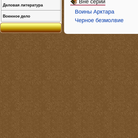
Вне серий
Деловая литература
Воины Арктара
Военное дело
Черное безмолвие