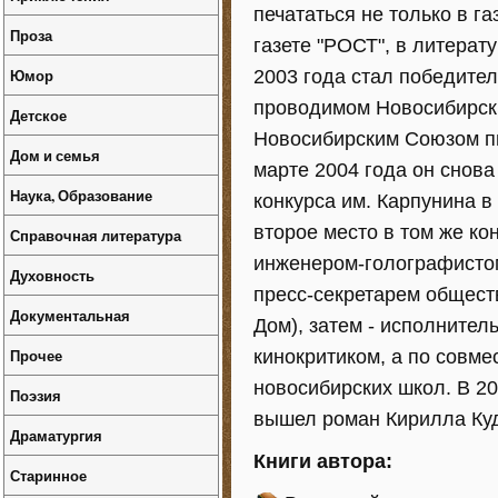
печататься не только в г
Проза
газете "РОСТ", в литерат
Юмор
2003 года стал победител
проводимом Новосибирск
Детское
Новосибирским Союзом пи
Дом и семья
марте 2004 года он снов
Наука, Образование
конкурса им. Карпунина в
второе место в том же ко
Справочная литература
инженером-голографистом
Духовность
пресс-секретарем общест
Документальная
Дом), затем - исполнител
Прочее
кинокритиком, а по совме
новосибирских школ. В 20
Поэзия
вышел роман Кирилла Ку
Драматургия
Книги автора:
Старинное