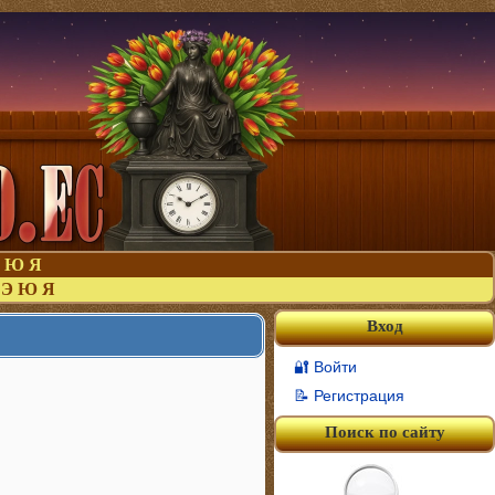
Ю
Я
Э
Ю
Я
Вход
🔐 Войти
📝 Регистрация
Поиск по сайту