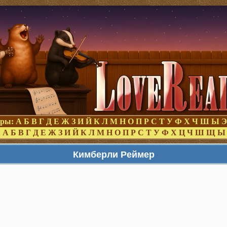
оры:
А
Б
В
Г
Д
Е
Ж
З
И
Й
К
Л
М
Н
О
П
Р
С
Т
У
Ф
Х
Ч
Ш
Ы
Э
:
А
Б
В
Г
Д
Е
Ж
З
И
Й
К
Л
М
Н
О
П
Р
С
Т
У
Ф
Х
Ц
Ч
Ш
Щ
Ы
Кимберли Реймер