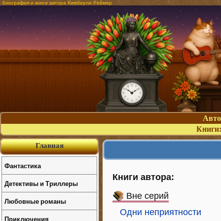
Биография и книги автора Кимберли Реймер
Авт
Книги
Главная
Фантастика
Книги автора:
Детективы и Триллеры
Вне серий
Любовные романы
Одни неприятности
Приключения