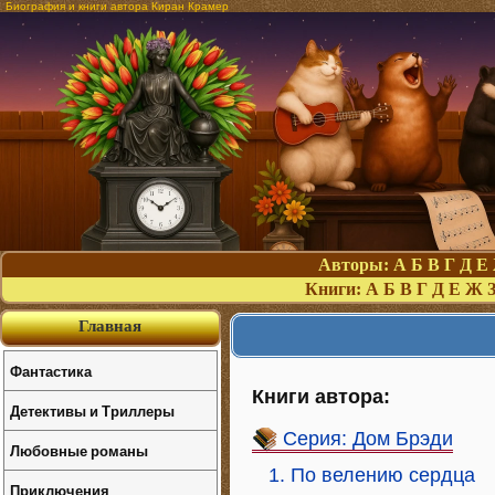
Биография и книги автора Киран Крамер
Авторы:
А
Б
В
Г
Д
Е
Книги:
А
Б
В
Г
Д
Е
Ж
Главная
Фантастика
Книги автора:
Детективы и Триллеры
Серия: Дом Брэди
Любовные романы
1. По велению сердца
Приключения