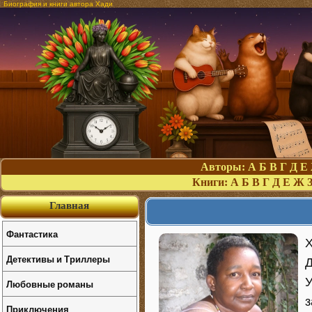
Биография и книги автора Хади
Авторы:
А
Б
В
Г
Д
Е
Книги:
А
Б
В
Г
Д
Е
Ж
Главная
Фантастика
Х
Детективы и Триллеры
Д
У
Любовные романы
з
Приключения