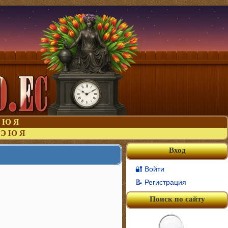
Ю
Я
Э
Ю
Я
Вход
🔐 Войти
📝 Регистрация
Поиск по сайту