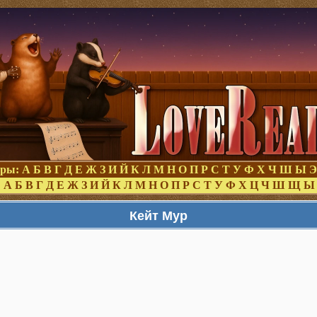
оры:
А
Б
В
Г
Д
Е
Ж
З
И
Й
К
Л
М
Н
О
П
Р
С
Т
У
Ф
Х
Ч
Ш
Ы
Э
:
А
Б
В
Г
Д
Е
Ж
З
И
Й
К
Л
М
Н
О
П
Р
С
Т
У
Ф
Х
Ц
Ч
Ш
Щ
Ы
Кейт Мур