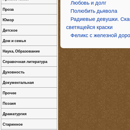
Любовь и долг
Проза
Полюбить дьявола
Радиевые девушки. Ска
Юмор
светящейся краски
Детское
Феликс с железной доро
Дом и семья
Наука, Образование
Справочная литература
Духовность
Документальная
Прочее
Поэзия
Драматургия
Старинное