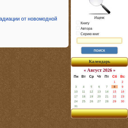
Ищем:
радиации от новомодной
Книгу
Автора
Серию книг
Календарь
« Август 2026 »
Пн
Вт
Ср
Чт
Пт
Сб
Вс
1
2
3
4
5
6
7
8
9
10
11
12
13
14
15
16
17
18
19
20
21
22
23
24
25
26
27
28
29
30
31