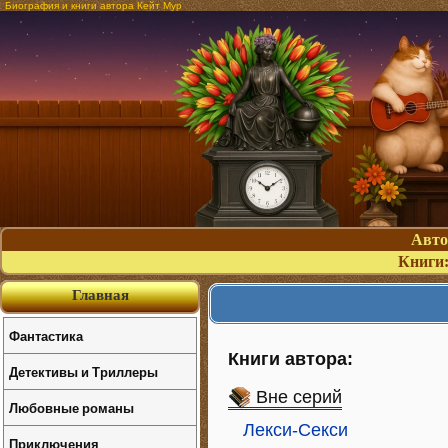
Биография и книги автора Кейт Мур
Авт
Книги
Главная
Фантастика
Книги автора:
Детективы и Триллеры
Вне серий
Любовные романы
Лекси-Секси
Приключения