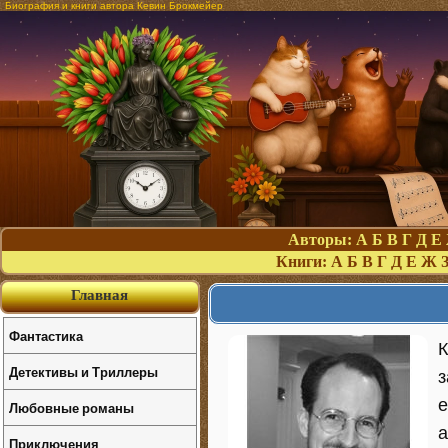
Биография и книги автора Кевин Брокмейер
Авторы:
А
Б
В
Г
Д
Е
Книги:
А
Б
В
Г
Д
Е
Ж
Главная
Фантастика
К
Детективы и Триллеры
з
е
Любовные романы
а
Приключения