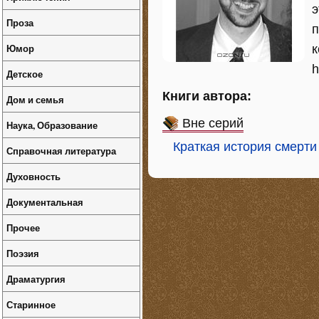
э
Проза
п
Юмор
к
h
Детское
Книги автора:
Дом и семья
Вне серий
Наука, Образование
Краткая история смерти
Справочная литература
Духовность
Документальная
Прочее
Поэзия
Драматургия
Старинное