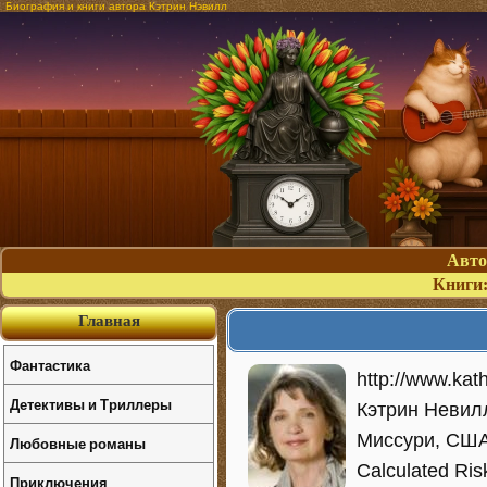
Биография и книги автора Кэтрин Нэвилл
Авт
Книги
Главная
Фантастика
http://www.kat
Детективы и Триллеры
Кэтрин Невилл
Миссури, США
Любовные романы
Calculated Ri
Приключения