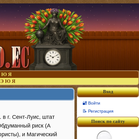
Ю
Я
Э
Ю
Я
Вход
🔐 Войти
📝 Регистрация
 в г. Сент-Луис, штат
Поиск по сайту
Обдуманный риск (A
юристы), и Магический