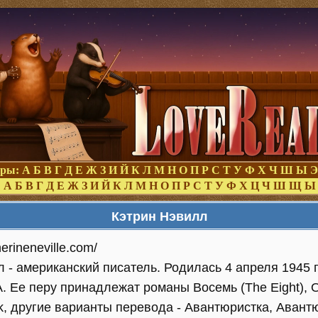
оры:
А
Б
В
Г
Д
Е
Ж
З
И
Й
К
Л
М
Н
О
П
Р
С
Т
У
Ф
Х
Ч
Ш
Ы
Э
:
А
Б
В
Г
Д
Е
Ж
З
И
Й
К
Л
М
Н
О
П
Р
С
Т
У
Ф
Х
Ц
Ч
Ш
Щ
Ы
Кэтрин Нэвилл
herineneville.com/
 - американский писатель. Родилась 4 апреля 1945 г.
. Ее перу принадлежат романы Восемь (The Eight), 
sk, другие варианты перевода - Авантюристка, Авант