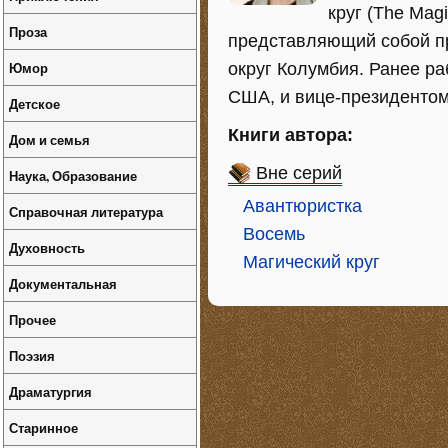
круг (The Magi
Проза
представляющий собой пр
Юмор
округ Колумбия. Ранее р
США, и вице-президентом 
Детское
Книги автора:
Дом и семья
Вне серий
Наука, Образование
Авантюристка
Справочная литература
Восемь
Духовность
Магический круг
Документальная
Прочее
Поэзия
Драматургия
Старинное