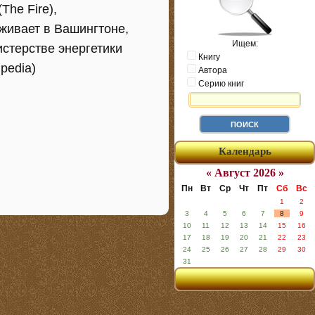
The Fire),
живает в Вашингтоне,
Ищем:
стерстве энергетики
Книгу
pedia)
Автора
Серию книг
Календарь
« Август 2026 »
Пн
Вт
Ср
Чт
Пт
Сб
Вс
1
2
3
4
5
6
7
8
9
10
11
12
13
14
15
16
17
18
19
20
21
22
23
24
25
26
27
28
29
30
31