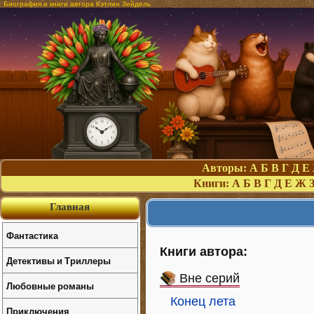
Биография и книги автора Кэтлин Зейдель
Авторы:
А
Б
В
Г
Д
Е
Книги:
А
Б
В
Г
Д
Е
Ж
Главная
Фантастика
Книги автора:
Детективы и Триллеры
Вне серий
Любовные романы
Конец лета
Приключения