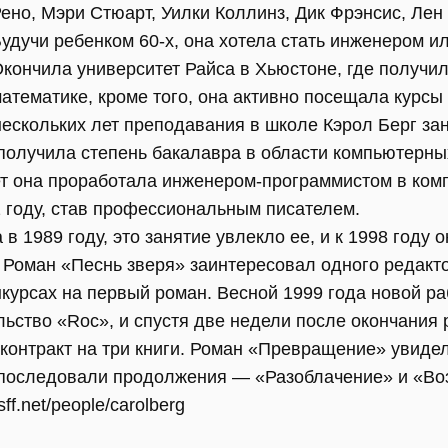
ено, Мэри Стюарт, Уилки Коллинз, Дик Фрэнсис, Лен
удучи ребенком 60-х, она хотела стать инженером и
кончила университет Райса в Хьюстоне, где получил
атематике, кроме того, она активно посещала курсы
 нескольких лет преподавания в школе Кэрол Берг з
 получила степень бакалавра в области компьютерны
т она проработала инженером-программистом в ком
2 году, став профессиональным писателем.
в 1989 году, это занятие увлекло ее, и к 1998 году 
 Роман «Песнь зверя» заинтересовал одного редактор
нкурсах на первый роман. Весной 1999 года новой р
льство «Roc», и спустя две недели после окончани
контракт на три книги. Роман «Превращение» увидел 
 последовали продолжения — «Разоблачение» и «Во
f.net/people/carolberg