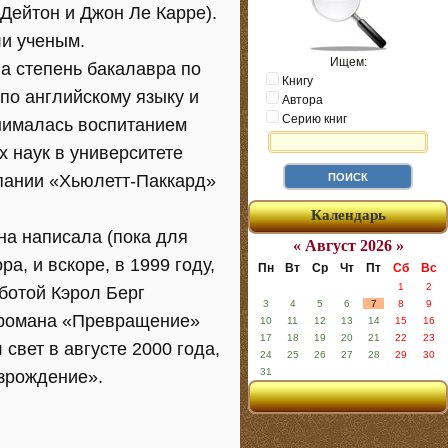
 Дейтон и Джон Ле Карре).
ли ученым.
Ищем:
а степень бакалавра по
Книгу
 по английскому языку и
Автора
Серию книг
анималась воспитанием
х наук в университете
пании «Хьюлетт-Паккард»
Календарь
она написала (пока для
« Август 2026 »
а, и вскоре, в 1999 году,
Пн
Вт
Ср
Чт
Пт
Сб
Вс
1
2
аботой Кэрол Берг
3
4
5
6
7
8
9
я романа «Превращение»
10
11
12
13
14
15
16
17
18
19
20
21
22
23
свет в августе 2000 года,
24
25
26
27
28
29
30
31
зрождение».