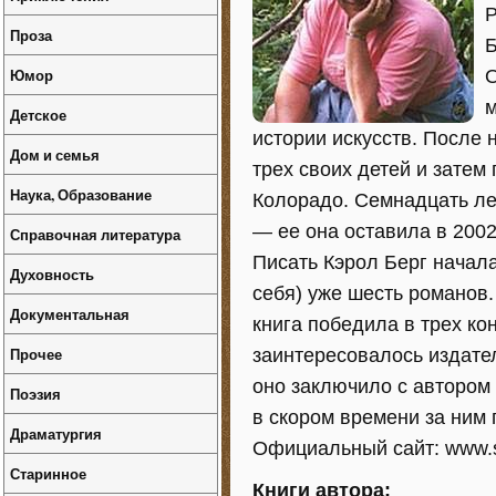
Р
Проза
Б
Юмор
О
м
Детское
истории искусств. После
Дом и семья
трех своих детей и затем
Наука, Образование
Колорадо. Семнадцать ле
— ее она оставила в 200
Справочная литература
Писать Кэрол Берг начала 
Духовность
себя) уже шесть романов.
Документальная
книга победила в трех ко
Прочее
заинтересовалось издате
оно заключило с автором 
Поэзия
в скором времени за ним
Драматургия
Официальный сайт: www.sf
Старинное
Книги автора: