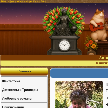
Биография и книги автора Кэрол Берг
Авт
Книги
Главная
Фантастика
К
Детективы и Триллеры
Р
ш
Любовные романы
н
Приключения