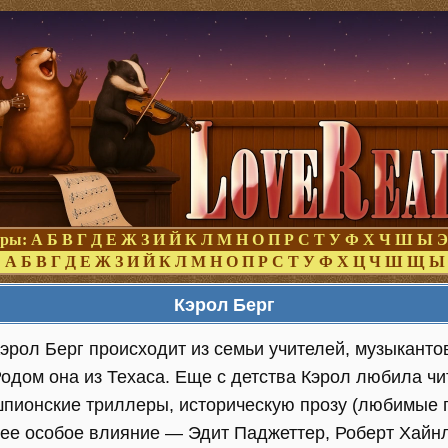
оры:
А
Б
В
Г
Д
Е
Ж
З
И
Й
К
Л
М
Н
О
П
Р
С
Т
У
Ф
Х
Ч
Ш
Ы
Э
:
А
Б
В
Г
Д
Е
Ж
З
И
Й
К
Л
М
Н
О
П
Р
С
Т
У
Ф
Х
Ц
Ч
Ш
Щ
Ы
Кэрол Берг
эрол Берг происходит из семьи учителей, музыканто
одом она из Техаса. Еще с детства Кэрол любила чи
пионские триллеры, историческую прозу (любимые 
ее особое влияние — Эдит Паджеттер, Роберт Хайн