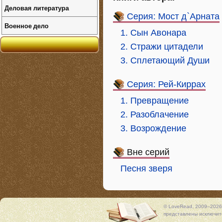
Деловая литература
Серия: Мост д`Арната
Военное дело
1. Сын Авонара
2. Стражи цитадели
3. Сплетающий Души
Серия: Рей-Киррах
1. Превращение
2. Разоблачение
3. Возрождение
Вне серий
Песня зверя
© LoveRead, 2009–2026
представлены исключите