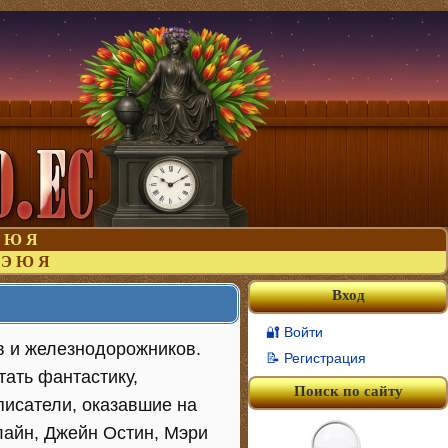
Ю
Я
Э
Ю
Я
Вход
🔐 Войти
в и железнодорожников.
📝 Регистрация
тать фантастику,
Поиск по сайту
писатели, оказавшие на
лайн, Джейн Остин, Мэри