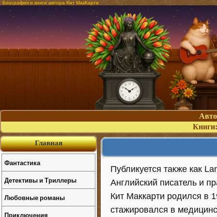
Биография и книги автора Кит МакКарти
Авт
Книги
Главная
Фантастика
Публикуется также как Lanc
Детективы и Триллеры
Английский писатель и п
Кит Маккарти родился в 1
Любовные романы
стажировался в медицинс
Приключения