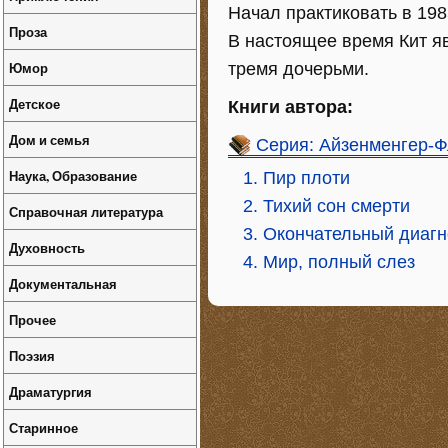
Начал практиковать в 198
Проза
В настоящее время Кит яв
Юмор
тремя дочерьми.
Детское
Книги автора:
Дом и семья
Серия: Айзенменгер-
Наука, Образование
1. Пир плоти
2. Тихий сон смерти
Справочная литература
3. Окончательный диагн
Духовность
4. Мир, полный слез
Документальная
Прочее
Поэзия
Драматургия
Старинное