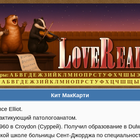
оры:
А
Б
В
Г
Д
Е
Ж
З
И
Й
К
Л
М
Н
О
П
Р
С
Т
У
Ф
Х
Ч
Ш
Ы
Э
:
А
Б
В
Г
Д
Е
Ж
З
И
Й
К
Л
М
Н
О
П
Р
С
Т
У
Ф
Х
Ц
Ч
Ш
Щ
Ы
Кит МакКарти
e Elliot.
рактикующий патологоанатом.
960 в Croydon (Суррей). Получил образование в Dulwi
кой школе больницы Сент-Джорджа по специальност