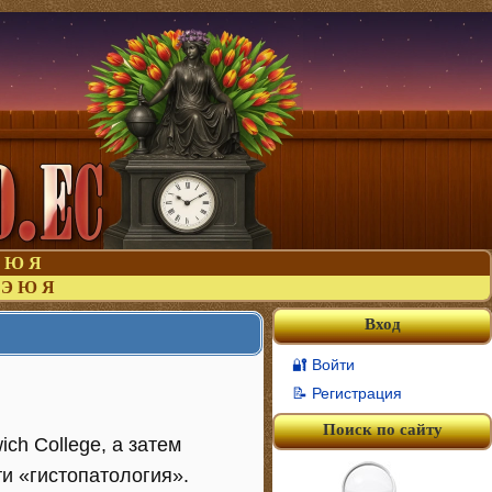
Ю
Я
Э
Ю
Я
Вход
🔐 Войти
📝 Регистрация
Поиск по сайту
ch College, а затем
и «гистопатология».