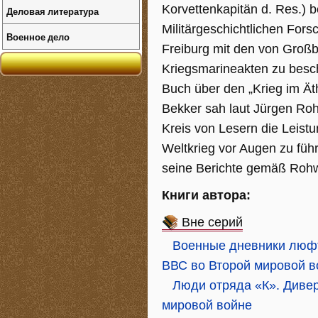
Korvettenkapitän d. Res.) 
Деловая литература
Militärgeschichtlichen Fors
Военное дело
Freiburg mit den von Groß
Kriegsmarineakten zu besch
Buch über den „Krieg im Ät
Bekker sah laut Jürgen Roh
Kreis von Lesern die Leist
Weltkrieg vor Augen zu füh
seine Berichte gemäß Rohwe
Книги автора:
Вне серий
Военные дневники люфт
ВВС во Второй мировой в
Люди отряда «К». Диве
мировой войне