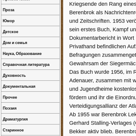
Kriegsende den Rang eines 
Проза
Berenbrok als Nachrichtenr
Юмор
und Zeitschriften. 1953 ve
sein erstes Buch, Kampf un
Детское
Dokumentarbericht in Wort u
Дом и семья
Privathand befindlichen Au
Наука, Образование
Befragungen zusammengetra
Gewahrsam der Siegermäch
Справочная литература
Das Buch wurde 1956, im 
Духовность
Adenauer, zusammen mit we
Документальная
und Jugendheime kostenlos
Прочее
fördern und ihr die Einordn
Verteidigungsallianz der A
Поэзия
Ab 1955 war Berenbrok Lek
Драматургия
Gerhard Stalling-Verlages 
Старинное
Bekker aktiv blieb. Berenb