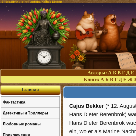
Биография и книги автора Кайюс Беккер
Авторы:
А
Б
В
Г
Д
Е
Книги:
А
Б
В
Г
Д
Е
Ж
Главная
Фантастика
Cajus Bekker
(* 12. August
Детективы и Триллеры
Hans Dieter Berenbrok) war 
Hans Dieter Berenbrok wuch
Любовные романы
ein, wo er als Marine-Nachri
Приключения