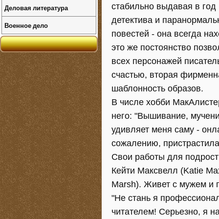
стабильно выдавая в год 
Деловая литература
детектива и паранормаль
Военное дело
повестей - она всегда на
это же постоянство позв
всех персонажей писател
счастью, вторая фирменн
шаблонность образов.
В числе хобби МакАлистер
него: "Вышивание, мучени
удивляет меня саму - онла
сожалению, пристрастила
Свои работы для подрост
Кейти Максвелл (Katie Ma
Marsh). Живет с мужем и 
"Не стань я профессион
читателем! Серьезно, я 