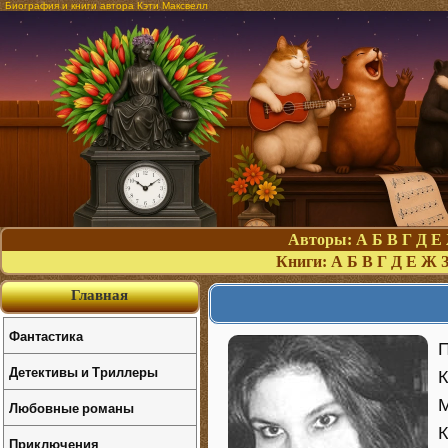
Биография и книги автора Кэти Максвелл
Авторы:
А
Б
В
Г
Д
Е
Книги:
А
Б
В
Г
Д
Е
Ж
Главная
Фантастика
П
Детективы и Триллеры
К
М
Любовные романы
К
Приключения