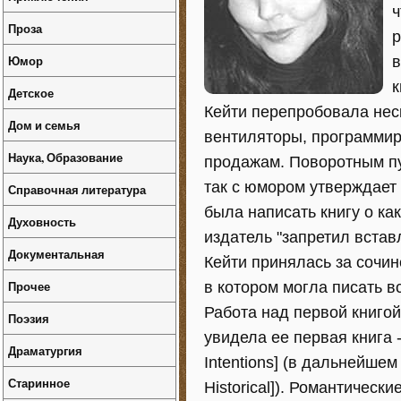
ч
Проза
р
Юмор
в
к
Детское
Кейти перепробовала неск
Дом и семья
вентиляторы, программир
Наука, Образование
продажам. Поворотным пу
так с юмором утверждает 
Справочная литература
была написать книгу о ка
Духовность
издатель "запретил встав
Документальная
Кейти принялась за сочи
Прочее
в котором могла писать вс
Работа над первой книгой 
Поэзия
увидела ее первая книга 
Драматургия
Intentions] (в дальнейше
Старинное
Historical]). Романтичес