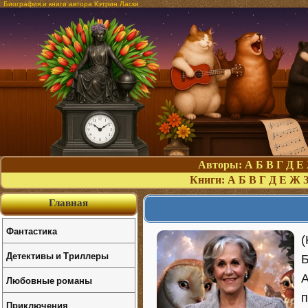
Биография и книги автора Кэтрин Ласки
Авторы:
А
Б
В
Г
Д
Е
Книги:
А
Б
В
Г
Д
Е
Ж
Главная
Фантастика
(
Детективы и Триллеры
Б
А
Любовные романы
п
Приключения