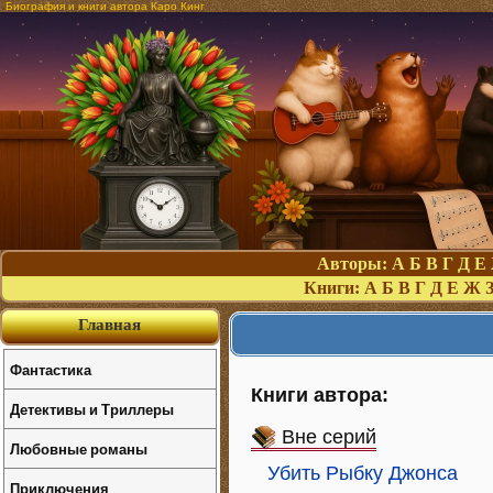
Биография и книги автора Каро Кинг
Авторы:
А
Б
В
Г
Д
Е
Книги:
А
Б
В
Г
Д
Е
Ж
Главная
Фантастика
Книги автора:
Детективы и Триллеры
Вне серий
Любовные романы
Убить Рыбку Джонса
Приключения