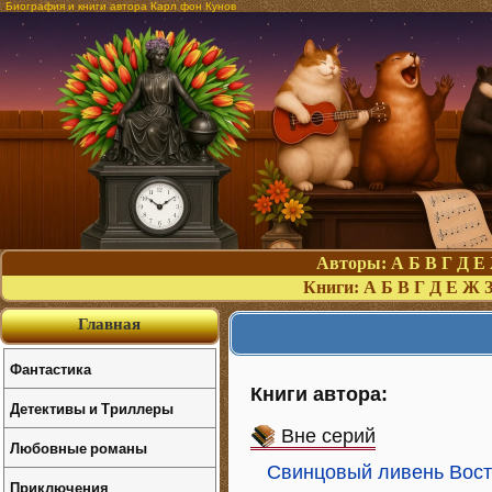
Биография и книги автора Карл фон Кунов
Авторы:
А
Б
В
Г
Д
Е
Книги:
А
Б
В
Г
Д
Е
Ж
Главная
Фантастика
Книги автора:
Детективы и Триллеры
Вне серий
Любовные романы
Свинцовый ливень Вост
Приключения