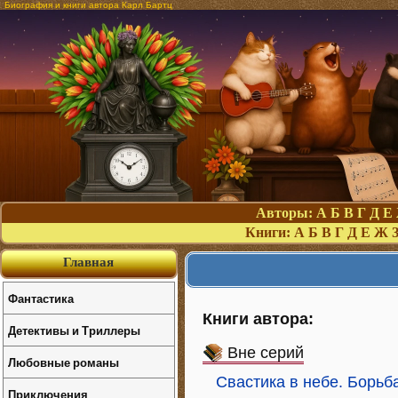
Биография и книги автора Карл Бартц
Авторы:
А
Б
В
Г
Д
Е
Книги:
А
Б
В
Г
Д
Е
Ж
Главная
Фантастика
Книги автора:
Детективы и Триллеры
Вне серий
Любовные романы
Свастика в небе. Борьб
Приключения