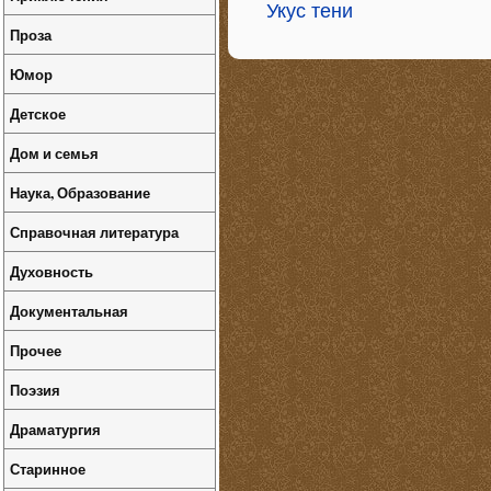
Укус тени
Проза
Юмор
Детское
Дом и семья
Наука, Образование
Справочная литература
Духовность
Документальная
Прочее
Поэзия
Драматургия
Старинное