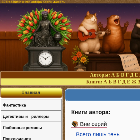
Биография и книги автора Карин Жибель
Авторы:
А
Б
В
Г
Д
Е
Книги:
А
Б
В
Г
Д
Е
Ж
Главная
Фантастика
Книги автора:
Детективы и Триллеры
Вне серий
Любовные романы
Всего лишь тень
Приключения